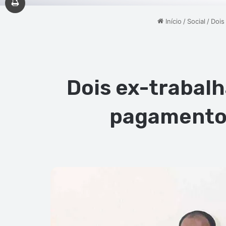
Início
/
Social
/
Dois
Dois ex-trabal
pagamento 