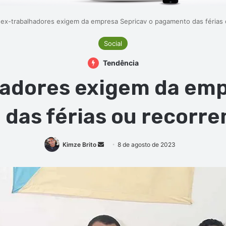
 ex-trabalhadores exigem da empresa Sepricav o pagamento das férias o
Social
Tendência
hadores exigem da emp
das férias ou recorrem
Mande
Kimze Brito
8 de agosto de 2023
um
e-
mail