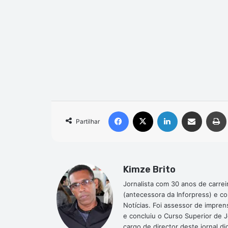
Facebook
X
Linkedin
Compartilhar via e-mail
Partilhar
Kimze Brito
Jornalista com 30 anos de carrei
(antecessora da Inforpress) e c
Notícias. Foi assessor de impre
e concluiu o Curso Superior de 
cargo de director deste jornal 