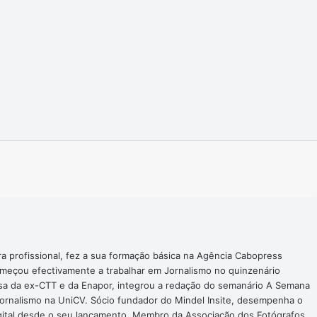
Imprimir
ra profissional, fez a sua formação básica na Agência Cabopress
omeçou efectivamente a trabalhar em Jornalismo no quinzenário
nsa da ex-CTT e da Enapor, integrou a redação do semanário A Semana
Jornalismo na UniCV. Sócio fundador do Mindel Insite, desempenha o
digital desde o seu lançamento. Membro da Associação dos Fotógrafos