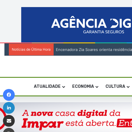
Notícias de Última Hora
Encenadora Zia Soares orienta residênci
ATUALIDADE
ECONOMIA
CULTURA
Facebook
Linkedin
Compartilhar via e-mail
Imprimir