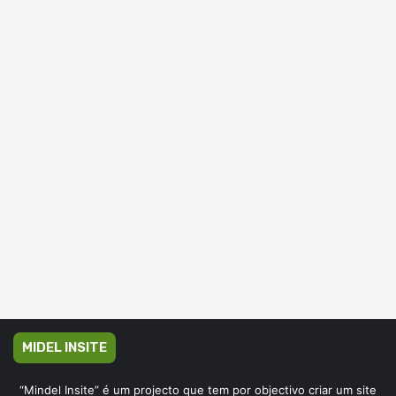
MIDEL INSITE
“Mindel Insite” é um projecto que tem por objectivo criar um site