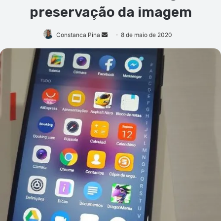
preservação da imagem
Mande
Constanca Pina
8 de maio de 2020
um
e-
mail