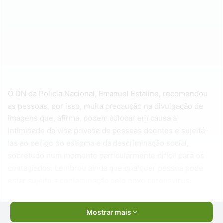
O DN da Policia Nacional, Emanuel Estaline, recomendou
as pessoas, por isso, muita precaução na divulgação de
imagens que, afirma, podem colocar em causa a
intimidade da vida privada de pessoas doentes e sujeitá-
las ao perigo do estigma e da descriminação social,
sobretudo num momento particularmente difícil para os
contagiados. Lembrou ainda que qualquer pessoa pode
estar sujeito a contaminação pelo novo coronavirus.
Mostrar mais