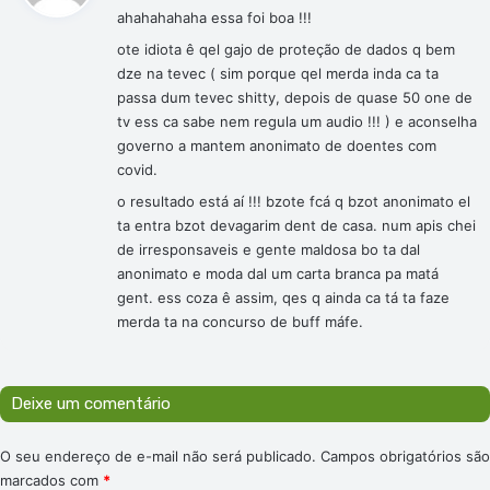
ahahahahaha essa foi boa !!!
s
e
ote idiota ê qel gajo de proteção de dados q bem
:
dze na tevec ( sim porque qel merda inda ca ta
passa dum tevec shitty, depois de quase 50 one de
tv ess ca sabe nem regula um audio !!! ) e aconselha
governo a mantem anonimato de doentes com
covid.
o resultado está aí !!! bzote fcá q bzot anonimato el
ta entra bzot devagarim dent de casa. num apis chei
de irresponsaveis e gente maldosa bo ta dal
anonimato e moda dal um carta branca pa matá
gent. ess coza ê assim, qes q ainda ca tá ta faze
merda ta na concurso de buff máfe.
Deixe um comentário
O seu endereço de e-mail não será publicado.
Campos obrigatórios são
marcados com
*