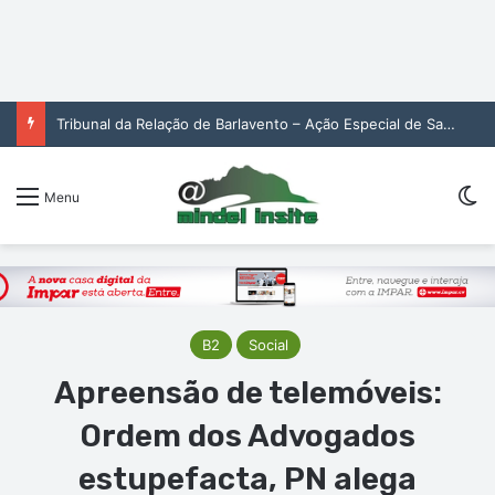
Tribunal da Relação de Barlavento – Ação Especial de Sandra Helena Monteiro Lima (2. pub)
Sw
Menu
B2
Social
Apreensão de telemóveis:
Ordem dos Advogados
estupefacta, PN alega