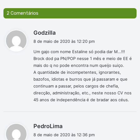
2 Comentários
d
Godzilla
i
8 de maio de 2020 às 12:20 pm
s
Um gajo com nome Estaline só podia dar M…!!!
s
Brock dod pa PN/POP nesse 1 mês e meio de EE é
e
mais do q no pode encontra num queijo suiço.
:
A quantidade de incompetentes, ignorantes,
bazofos, idiotas e burros que já passaram e que
continuam a passar, pelos cargos de chefia,
direcção, administração, etc., neste nosso CV nos
45 anos de independência é de bradar aos céus.
d
PedroLima
i
8 de maio de 2020 às 12:36 pm
s