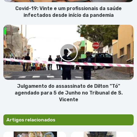
infectados
desde
Covid-19: Vinte e um profissionais da saúde
início
infectados desde início da pandemia
da
pandemia
Julgamento
do
assassinato
de
Dilton
"Tó"
agendado
para
5
de
Julgamento do assassinato de Dilton "Tó"
Junho
agendado para 5 de Junho no Tribunal de S.
no
Vicente
Tribunal
de
S.
Artigos relacionados
Vicente