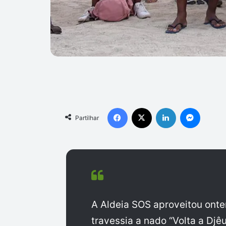
Facebook
X
Linkedin
Messen
Partilhar
A Aldeia SOS aproveitou onte
travessia a nado “Volta a Dj