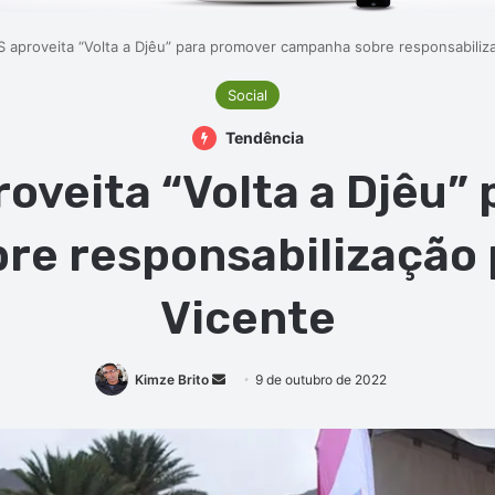
S aproveita “Volta a Djêu” para promover campanha sobre responsabiliz
Social
Tendência
roveita “Volta a Djêu”
e responsabilização 
Vicente
Mande
Kimze Brito
9 de outubro de 2022
um
e-
mail