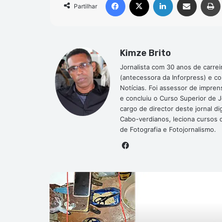
Partilhar
Kimze Brito
Jornalista com 30 anos de carrei
(antecessora da Inforpress) e c
Notícias. Foi assessor de impre
e concluiu o Curso Superior de 
cargo de director deste jornal 
Cabo-verdianos, leciona cursos de
de Fotografia e Fotojornalismo.
Facebook
P
ial