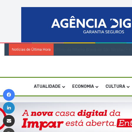
Notícias de Última Hora
Encenadora Zia Soares orienta residênci
ATUALIDADE
ECONOMIA
CULTURA
Facebook
Linkedin
Compartilhar via e-mail
Imprimir