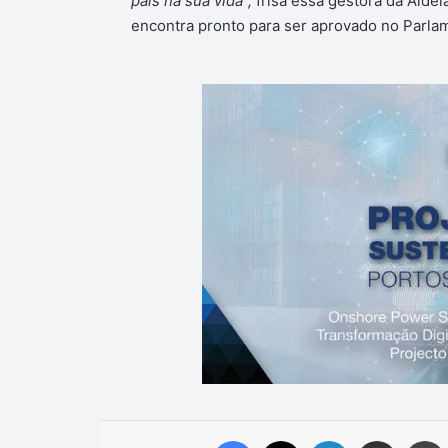
pais na sua vida”,
frisa essa gestora da Aldei
encontra pronto para ser aprovado no Parla
Facebook
X
Linkedin
Compartilhar via e-mail