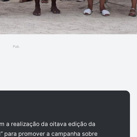
Pub.
ger
m a realização da oitava edição da
êu” para promover a campanha sobre