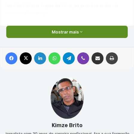
Avenida Baltazar Lopes da Silva, no primeiro andar da
Pastelaria Morabeza.
Mostrar mais
Facebook
X
Linkedin
WhatsApp
Telegram
Viber
Compartilhar via e-mail
Imprimir
Kimze Brito
Jornalista com 30 anos de carreira profissional, fez a sua formação