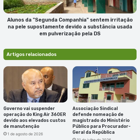
pele
supostamente
devido
Alunos da "Segunda Companhia" sentem irritação
a
na pele supostamente devido a substância usada
substância
em pulverização pela DS
usada
em
pulverização
Artigos relacionados
pela
DS
Governo vai suspender
Associação Sindical
operação do King Air 360ER
defende nomeação de
devido aos elevados custos
magistrado do Ministério
de manutenção
Público para Procurador-
Geral da República
1 de agosto de 2026
31 de julho de 2026