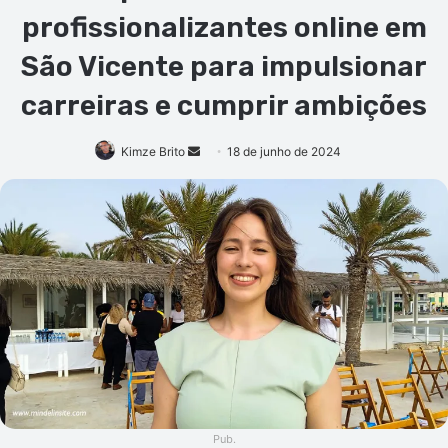
profissionalizantes online em
São Vicente para impulsionar
carreiras e cumprir ambições
Mande
Kimze Brito
18 de junho de 2024
um
e-
mail
Pub.