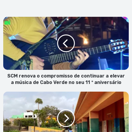
SCM
renova
o
compromisso
de
continuar
a
elevar
a
música
SCM renova o compromisso de continuar a elevar
de
a música de Cabo Verde no seu 11 º aniversário
Cabo
Verde
Alunos
no
da
seu
"Segunda
11
Companhia"
º
sentem
aniversário
irritação
na