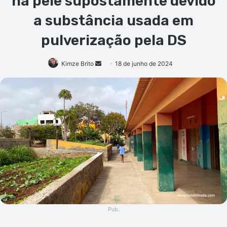
na pele supostamente devido
a substância usada em
pulverização pela DS
Mande
Kimze Brito
18 de junho de 2024
um
e-
mail
Pub.