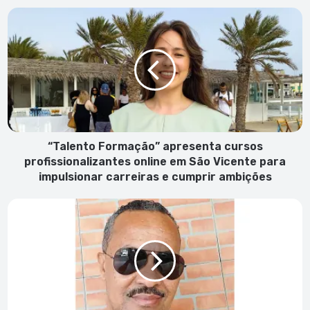
“Talento
Formação”
apresenta
cursos
profissionalizantes
online
em
São
Vicente
para
“Talento Formação” apresenta cursos
impulsionar
profissionalizantes online em São Vicente para
carreiras
impulsionar carreiras e cumprir ambições
e
cumprir
Será
ambições
B.
Leza
um
Claridoso?