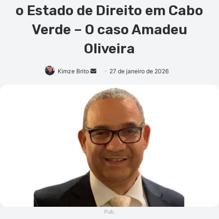
o Estado de Direito em Cabo
Verde – O caso Amadeu
Oliveira
Mande
Kimze Brito
27 de janeiro de 2026
um
e-
mail
Pub.