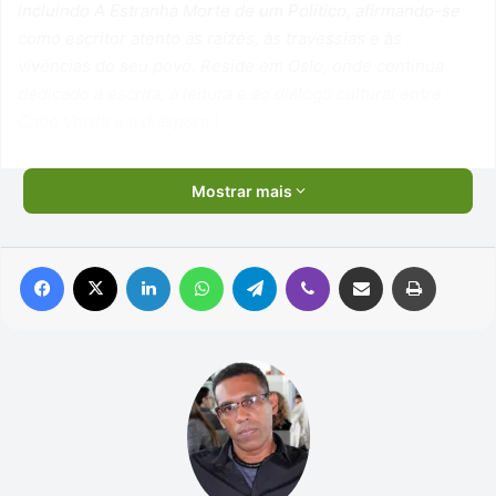
incluindo
A Estranha Morte de um Político
, afirmando-se
como escritor atento às raízes, às travessias e às
vivências do seu povo. Reside em Oslo, onde continua
dedicado à escrita, à leitura e ao diálogo cultural entre
Cabo Verde e a diáspora.)
Mostrar mais
Facebook
X
Linkedin
WhatsApp
Telegram
Viber
Compartilhar via e-mail
Imprimir