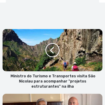
Ministro
do
Turismo
e
Transportes
visita
São
Nicolau
para
acompanhar
Ministro do Turismo e Transportes visita São
"projetos
Nicolau para acompanhar "projetos
estruturantes"
estruturantes" na ilha
na
ilha
Cidadão
português