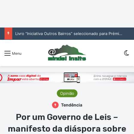
“Cantaram todas as minhas músicas”: Leo Santana emociona-se com receção na Baía das Gatas
Sw
Menu
Opinião
Tendência
Por um Governo de Leis –
manifesto da diáspora sobre