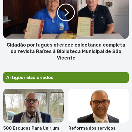
oferece
colectânea
completa
da
revista
Raízes
à
Biblioteca
Cidadão português oferece colectânea completa
Municipal
da revista Raízes à Biblioteca Municipal de São
de
Vicente
São
Vicente
Artigos relacionados
500 Escudos Para Unir um
Reforma dos serviços