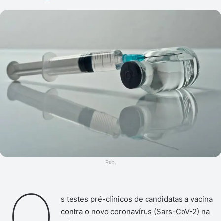
um
e-
mail
Pub.
O
s testes pré-clínicos de candidatas a vacina
contra o novo coronavírus (Sars-CoV-2) na