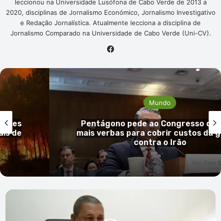
leccionou na Universidade Lusófona de Cabo Verde de 2013 a
2020, disciplinas de Jornalismo Económico, Jornalismo Investigativo
e Redação Jornalística. Atualmente lecciona a disciplina de
Jornalismo Comparado na Universidade de Cabo Verde (Uni-CV).
Facebook
Mundo
 EUA
Guiné-Bissau confirma primeiro ca
guerra
mpox e reforça vigilância sanitá
Augusto
Neves
está