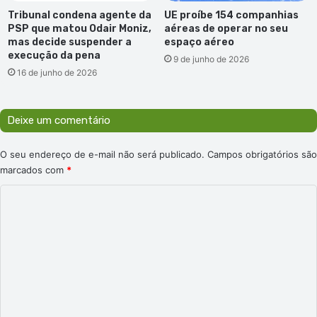
Tribunal condena agente da
UE proíbe 154 companhias
PSP que matou Odair Moniz,
aéreas de operar no seu
mas decide suspender a
espaço aéreo
execução da pena
9 de junho de 2026
16 de junho de 2026
Deixe um comentário
O seu endereço de e-mail não será publicado.
Campos obrigatórios são
marcados com
*
C
o
m
e
n
t