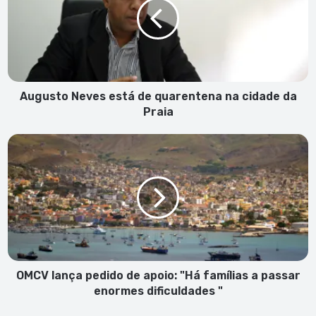
de
quarentena
na
cidade
da
Praia
Augusto Neves está de quarentena na cidade da
Praia
OMCV
lança
pedido
de
apoio:
"Há
famílias
a
passar
enormes
OMCV lança pedido de apoio: "Há famílias a passar
dificuldades
enormes dificuldades "
"