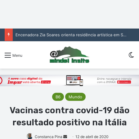
Encenadora Zia Soares orienta residência artística em São Vicente
Sw
Menu
B6
Mundo
Vacinas contra covid-19 dão
resultado positivo na Itália
Mande
Constanca Pina
12 de abril de 2020