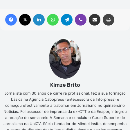
Facebook
X
Linkedin
WhatsApp
Telegram
Viber
Compartilhar via e-mail
Imprimir
Kimze Brito
Jornalista com 30 anos de carreira profissional, fez a sua formação
básica na Agência Cabopress (antecessora da Inforpress) e
começou efectivamente a trabalhar em Jornalismo no quinzenário
Notícias. Foi assessor de imprensa da ex-CTT e da Enapor, integrou
a redação do semanário A Semana e concluiu o Curso Superior de
Jornalismo na UniCV. Sócio fundador do Mindel Insite, desempenha
o cargo de director deste jornal digital desde o seu lançamento.