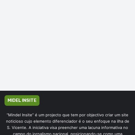
MIDEL INSITE
“Mindel Insite” é um projecto que tem por objectivo criar um site
noticioso cujo elemento diferenciador é o seu enfoque na ilha de
S. Vicente. A iniciativa visa preencher uma lacuna informativa no
campo do jornalismo nacional, posicionando-se como uma