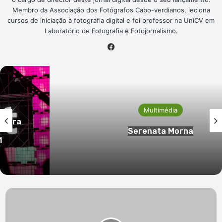
Membro da Associação dos Fotógrafos Cabo-verdianos, leciona
cursos de iniciação à fotografia digital e foi professor na UniCV em
Laboratório de Fotografia e Fotojornalismo.
Facebook
Multimédia
Serenata “Morna Patrimóni
Humanidade”
UCID
pede
ao