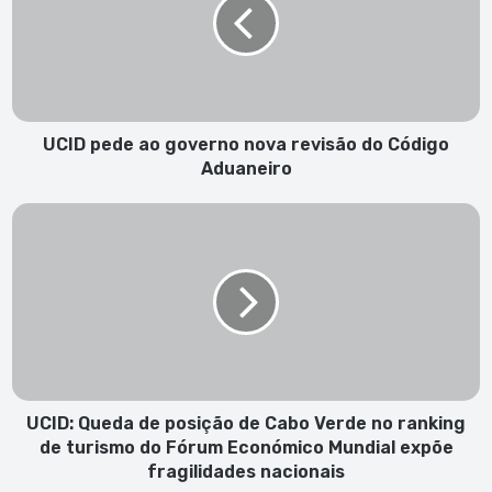
governo
nova
revisão
do
Código
Aduaneiro
UCID pede ao governo nova revisão do Código
Aduaneiro
UCID:
Queda
de
posição
de
Cabo
Verde
no
ranking
de
UCID: Queda de posição de Cabo Verde no ranking
turismo
de turismo do Fórum Económico Mundial expõe
do
fragilidades nacionais
Fórum