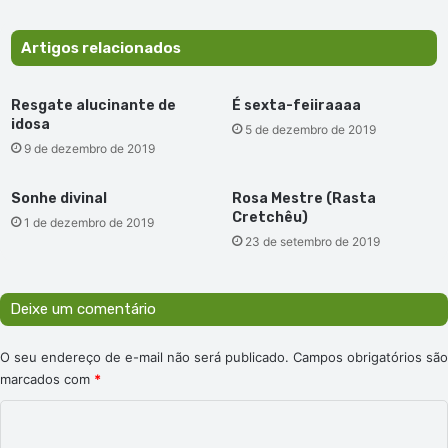
Económico
Mundial
Artigos relacionados
expõe
fragilidades
nacionais
Resgate alucinante de
É sexta-feiiraaaa
idosa
5 de dezembro de 2019
9 de dezembro de 2019
Sonhe divinal
Rosa Mestre (Rasta
Cretchêu)
1 de dezembro de 2019
23 de setembro de 2019
Deixe um comentário
O seu endereço de e-mail não será publicado.
Campos obrigatórios são
marcados com
*
C
o