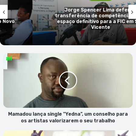
Jorge Spencer Lima defende
ue
transferência de competências e
 Novo
espaço definitivo para a FIC em 
Vicente
Mamadou
lança
single
"Yedna",
um
conselho
para
os
artistas
valorizarem
Mamadou lança single "Yedna", um conselho para
o
os artistas valorizarem o seu trabalho
seu
trabalho
Em