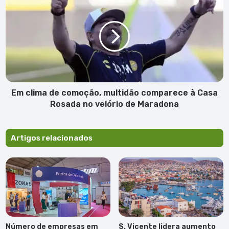
clima
de
comoção,
multidão
comparece
à
Casa
Rosada
no
Em clima de comoção, multidão comparece à Casa
velório
Rosada no velório de Maradona
de
Maradona
Artigos relacionados
Número de empresas em
S. Vicente lidera aumento