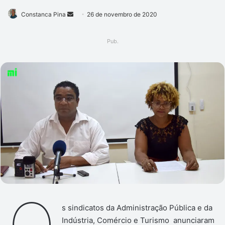
Mande
Constanca Pina
26 de novembro de 2020
um
e-
Pub.
mail
s sindicatos da Administração Pública e da
Indústria, Comércio e Turismo anunciaram