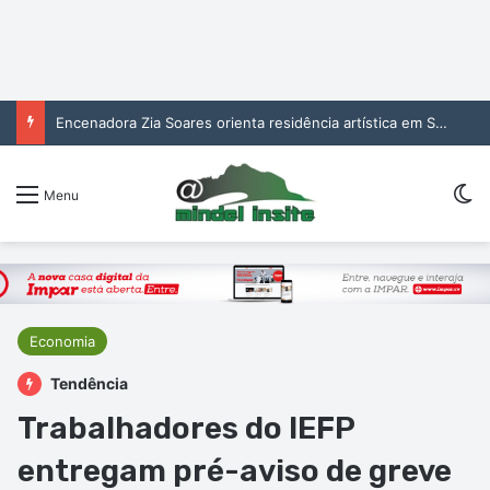
Encenadora Zia Soares orienta residência artística em São Vicente
Sw
Menu
Economia
Tendência
Trabalhadores do IEFP
entregam pré-aviso de greve