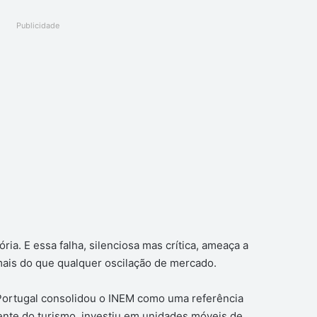
Publicidade
ória. E essa falha, silenciosa mas crítica, ameaça a
mais do que qualquer oscilação de mercado.
Portugal consolidou o INEM como uma referência
ente do turismo, investiu em unidades móveis de