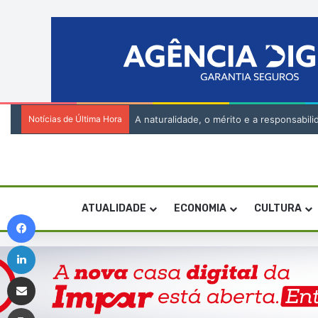
Notícias de Última Hora
A naturalidade, o mérito e a responsabi
ATUALIDADE
ECONOMIA
CULTURA
Facebook
Linkedin
Compartilhar via e-mail
Imprimir