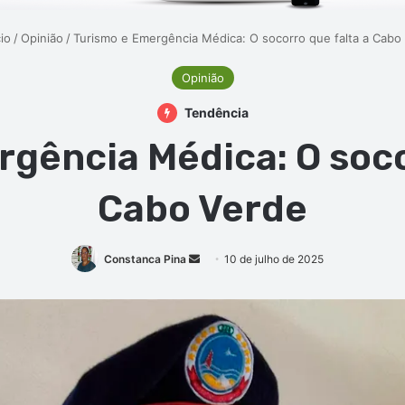
io
/
Opinião
/
Turismo e Emergência Médica: O socorro que falta a Cabo
Opinião
Tendência
gência Médica: O soco
Cabo Verde
Mande
Constanca Pina
10 de julho de 2025
um
e-
mail