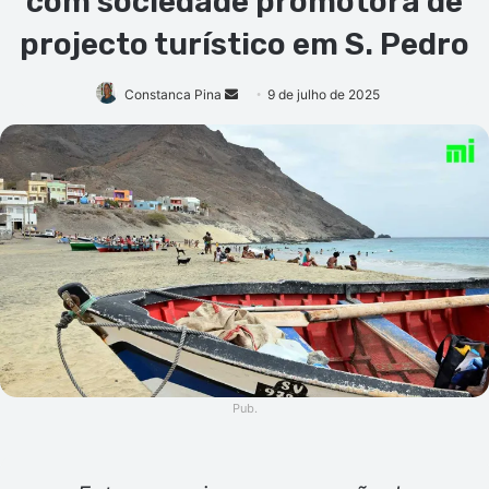
com sociedade promotora de
projecto turístico em S. Pedro
Mande
Constanca Pina
9 de julho de 2025
um
e-
mail
Pub.