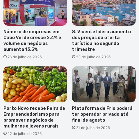
de
alojamento turístico. Evoca igualmente o volume de
Ribeirinha
investimento que a São Pedro Hills – Hotéis e Imobiliária
pretende realizar na zona, abrangendo, nomeadamente, as
áreas da infraestruturação básica necessárias à
Número de empresas em
S. Vicente lidera aumento
implementação do projeto para justificar a celebração da
Cabo Verde cresce 2,4% e
dos preços da oferta
Convenção de Estabelecimento que entrou em vigor a 1
volume de negócios
turística no segundo
de julho.
aumenta 13,5%
trimestre
26 de julho de 2026
23 de julho de 2026
Publicidade
Porto Novo recebe Feira de
Plataforma de Frio poderá
Empreendedorismo para
ter operador privado até
promover negócios de
final de agosto
mulheres e jovens rurais
21 de julho de 2026
22 de julho de 2026