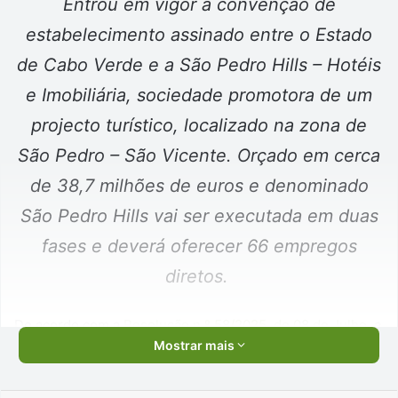
Entrou em vigor a convenção de
estabelecimento assinado entre o Estado
de Cabo Verde e a São Pedro Hills – Hotéis
e Imobiliária, sociedade promotora de um
projecto turístico, localizado na zona de
São Pedro – São Vicente. Orçado em cerca
de 38,7 milhões de euros e denominado
São Pedro Hills vai ser executada em duas
fases e deverá oferecer 66 empregos
diretos.
De acordo com a
Resolução n.º 58/2025, de 08 de Julho
, a
Mostrar mais
primeira fase do projecto abarca a construção de oito
vivendas de luxo, e quatro blocos de apartamentos de alto
standard, piscinas,
Beach
Club
Restaurante/Bar, espaços