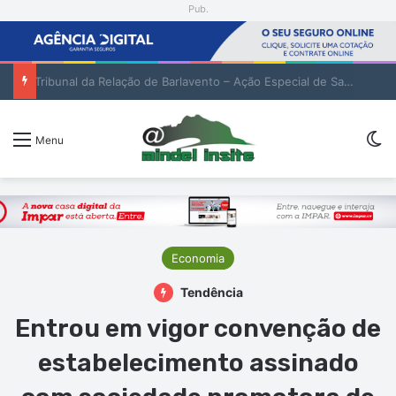
Pub.
Tribunal da Relação de Barlavento – Ação Especial de Sandra Helena Monteiro Lima (2. pub)
Sw
Menu
Economia
Tendência
Entrou em vigor convenção de
estabelecimento assinado