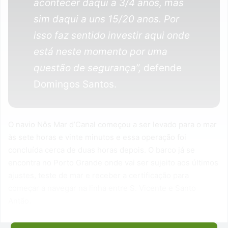
acontecer daqui a 3/4 anos, mas
sim daqui a uns 15/20 anos. Por
isso faz sentido investir aqui onde
está neste momento por uma
questão de segurança”,
defende
Domingos Santos.
O navio Nôs Mar d’Canal começou a ser levado para o mar
às sete horas e vinte minutos e essa operação foi
concluída cerca de duas horas depois. O barco já se
encontra no Porto Grande onde vai ser sujeito aos últimos
ajustes, teste de mar e receber a certificação para
começar a navegar na linha entre S. Vicente e Santo
Antão.