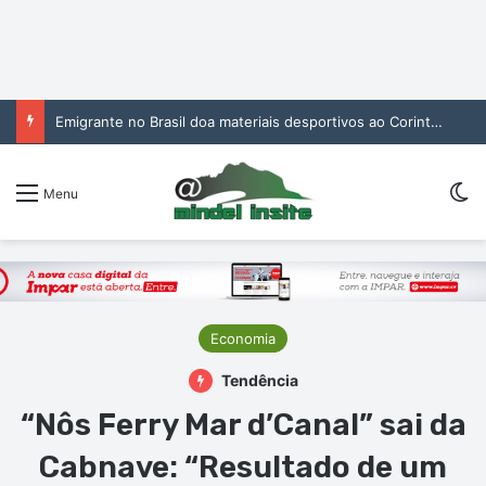
Emigrante no Brasil doa materiais desportivos ao Corinthians de São Vicente
Sw
Menu
Economia
Tendência
“Nôs Ferry Mar d’Canal” sai da
Cabnave: “Resultado de um