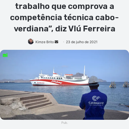
trabalho que comprova a
competência técnica cabo-
verdiana”, diz Vlú Ferreira
Mande
Kimze Brito
23 de julho de 2021
um
e-
mail
Pub.