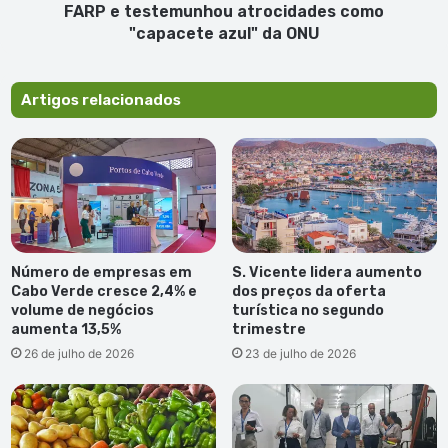
presenciou
FARP e testemunhou atrocidades como
o
"capacete azul" da ONU
assassinato
do
marido
Artigos relacionados
pelas
FARP
e
testemunhou
atrocidades
como
"capacete
azul"
Número de empresas em
S. Vicente lidera aumento
da
Cabo Verde cresce 2,4% e
dos preços da oferta
ONU
volume de negócios
turística no segundo
aumenta 13,5%
trimestre
26 de julho de 2026
23 de julho de 2026