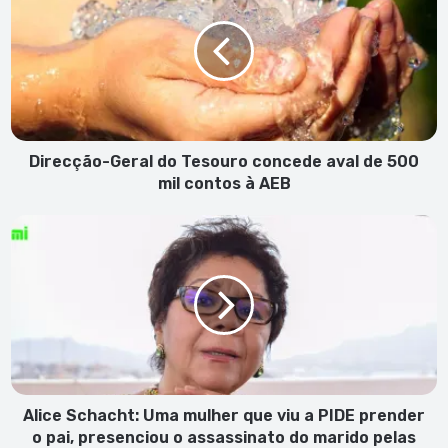
do
Tesouro
concede
aval
de
500
mil
contos
Direcção-Geral do Tesouro concede aval de 500
à
mil contos à AEB
AEB
Alice
Schacht:
Uma
mulher
que
viu
a
PIDE
prender
o
Alice Schacht: Uma mulher que viu a PIDE prender
pai,
o pai, presenciou o assassinato do marido pelas