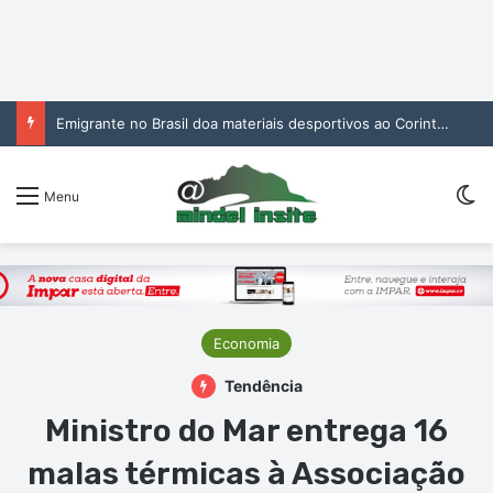
Emigrante no Brasil doa materiais desportivos ao Corinthians de São Vicente
Sw
Menu
Economia
Tendência
Ministro do Mar entrega 16
malas térmicas à Associação