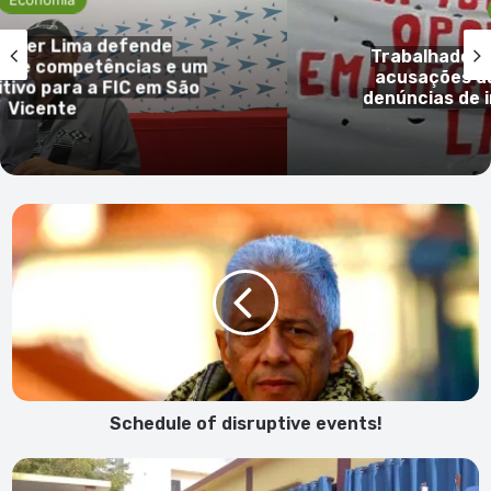
Economi
ima defende
Trabalhadores da Ea
mpetências e um
acusações da empre
ra a FIC em São
denúncias de incumpr
e
Schedule
of
disruptive
events!
Schedule of disruptive events!
Primeiros
Polícias