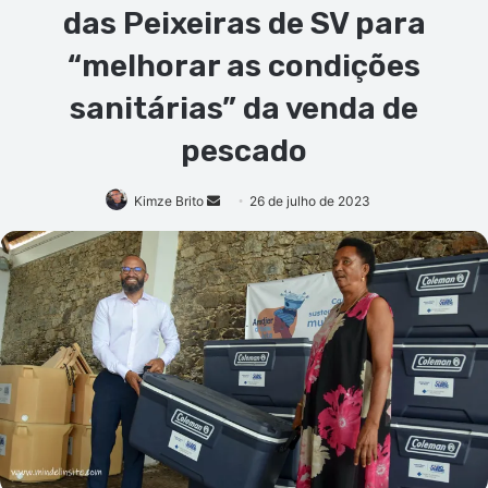
das Peixeiras de SV para
“melhorar as condições
sanitárias” da venda de
pescado
Mande
Kimze Brito
26 de julho de 2023
um
e-
mail