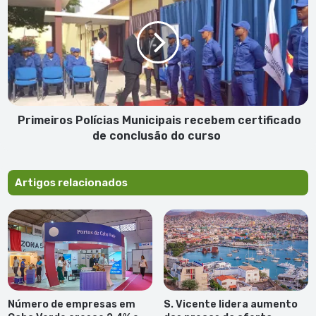
Municipais
recebem
certificado
de
conclusão
do
curso
Primeiros Polícias Municipais recebem certificado
de conclusão do curso
Artigos relacionados
Número de empresas em
S. Vicente lidera aumento