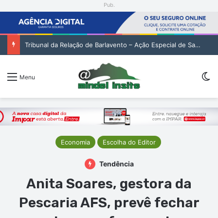
Pub.
Tribunal da Relação de Barlavento – Ação Especial de Sandra Helena Monteiro Lima (2. pub)
Sw
Menu
Economia
Escolha do Editor
Tendência
Anita Soares, gestora da
Pescaria AFS, prevê fechar