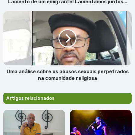
Lamento de um emigrante! Lamentamos juntos...
Uma
análise
sobre
os
abusos
sexuais
perpetrados
na
comunidade
religiosa
Uma análise sobre os abusos sexuais perpetrados
na comunidade religiosa
Artigos relacionados