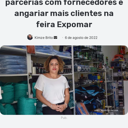
parcerias com fornecedores e
angariar mais clientes na
feira Expomar
Mande
Kimze Brito
6 de agosto de 2022
um
e-
mail
Pub.