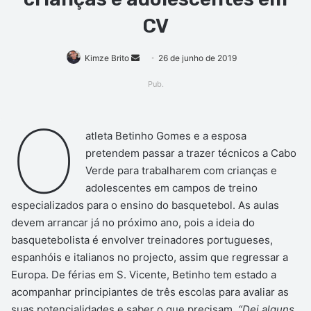
CV
Mande
Kimze Brito
26 de junho de 2019
um
Pub.
e-
mail
O
atleta Betinho Gomes e a esposa
pretendem passar a trazer técnicos a Cabo
Verde para trabalharem com crianças e
adolescentes em campos de treino
especializados para o ensino do basquetebol. As aulas
devem arrancar já no próximo ano, pois a ideia do
basquetebolista é envolver treinadores portugueses,
espanhóis e italianos no projecto, assim que regressar a
Europa. De férias em S. Vicente, Betinho tem estado a
acompanhar principiantes de três escolas para avaliar as
suas potencialidades e saber o que precisam.
“Dei alguns