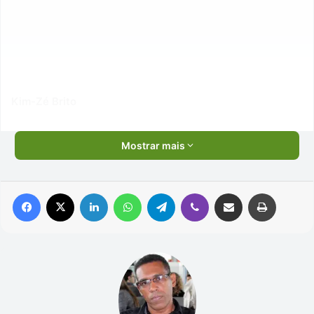
Kim-Zé Brito
Mostrar mais
Facebook
X
Linkedin
WhatsApp
Telegram
Viber
Compartilhar via e-mail
Imprimir