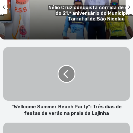
lismo
Morre Franco Baresi, lenda do AC Mi
do
do futebol italiano, aos 66 ano
“Wellcome
Summer
Beach
Party”:
Três
dias
de
festas
de
verão
“Wellcome Summer Beach Party”: Três dias de
na
festas de verão na praia da Lajinha
praia
da
A
Lajinha
limitação