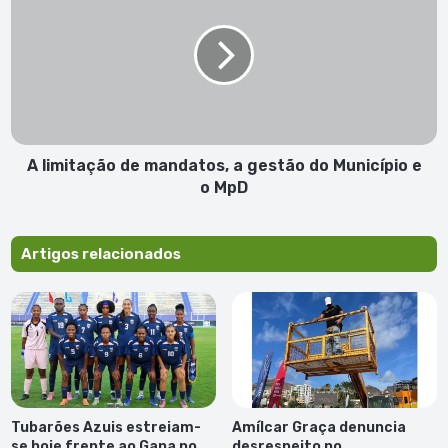
de
mandatos,
a
gestão
do
Município
e
o
A limitação de mandatos, a gestão do Município e
MpD
o MpD
Artigos relacionados
Tubarões Azuis estreiam-
Amílcar Graça denuncia
se hoje frente ao Gana no
desrespeito no