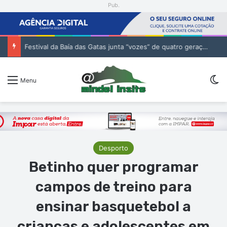
Pub.
Festival da Baía das Gatas junta “vozes” de quatro gerações da música cabo-verdiana na segunda noite
Sw
Menu
Desporto
Betinho quer programar
campos de treino para
ensinar basquetebol a
crianças e adolescentes em