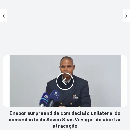
Enapor
surpreendida
com
decisão
unilateral
do
comandante
do
Seven
Seas
Enapor surpreendida com decisão unilateral do
Voyager
comandante do Seven Seas Voyager de abortar
de
atracação