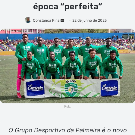
época “perfeita”
Mande
Constanca Pina
22 de junho de 2025
um
e-
mail
Pub.
O Grupo Desportivo da Palmeira é o novo