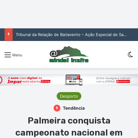
Tribunal da Relação de Barlavento – Ação Especial de Sandra Helena Monteiro Lima (2. pub)
Sw
Menu
Desporto
Tendência
Palmeira conquista
campeonato nacional em