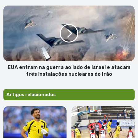
abortar
atracação
EUA
entram
na
guerra
ao
lado
de
Israel
e
atacam
EUA entram na guerra ao lado de Israel e atacam
três
três instalações nucleares do Irão
instalações
nucleares
do
Artigos relacionados
Irão