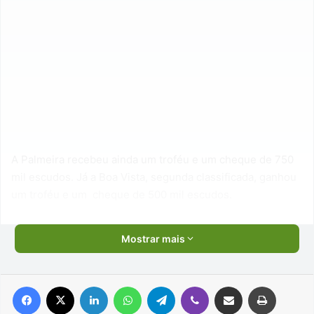
A Palmeira recebeu ainda um troféu e um cheque de 750
mil escudos. Já a Boa Vista, segunda classificada, ganhou
um troféu e um cheque de 500 mil escudos.
Mostrar mais
Facebook
X
Linkedin
WhatsApp
Telegram
Viber
Compartilhar via e-mail
Imprimir