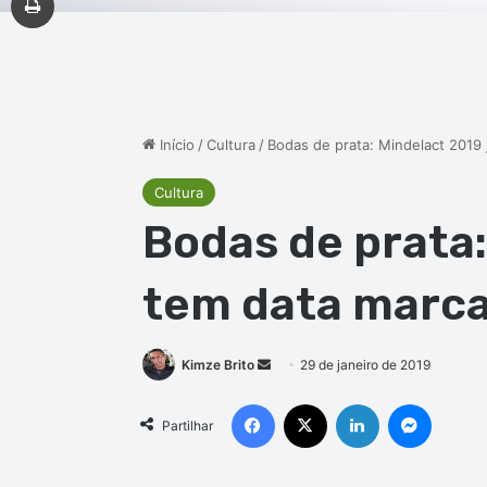
Início
/
Cultura
/
Bodas de prata: Mindelact 2019 
Cultura
Bodas de prata:
tem data marc
Mande
Kimze Brito
29 de janeiro de 2019
um
Facebook
X
Linkedin
Messen
e-
Partilhar
mail