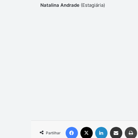
Natalina Andrade
(Estagiária)
Facebook
X
Linkedin
Compartilhar via e-mail
Partilhar