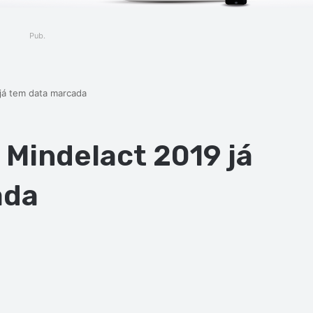
Pub.
já tem data marcada
 Mindelact 2019 já
ada
ger