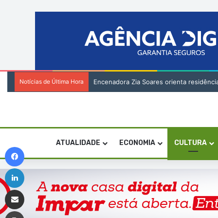
Notícias de Última Hora
Encenadora Zia Soares orienta residênci
ATUALIDADE
ECONOMIA
CULTURA
Facebook
Linkedin
Compartilhar via e-mail
Imprimir