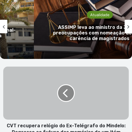
Atualidade
ASSIMP leva ao ministro da Just
onal-
preocupações com nomeação do P
carência de magistrados
CVT
recupera
relógio
do
Ex-
Telégrafo
do
Mindelo:
Regresso
ao
CVT recupera relógio do Ex-Telégrafo do Mindelo:
futuro