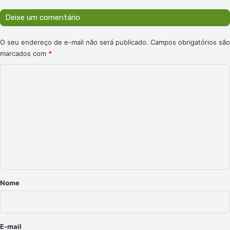
Deixe um comentário
O seu endereço de e-mail não será publicado.
Campos obrigatórios são
marcados com
*
C
o
m
e
n
t
á
r
Nome
i
o
*
E-mail