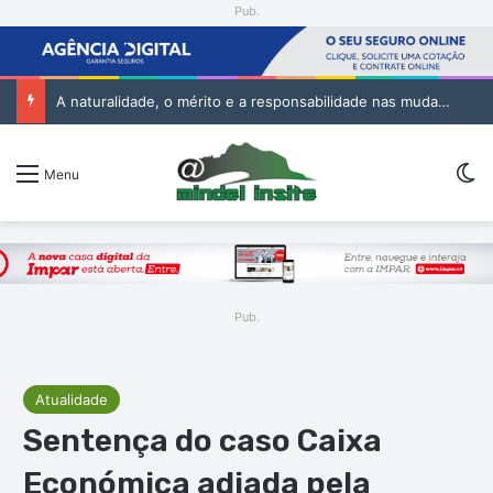
Pub.
A naturalidade, o mérito e a responsabilidade nas mudanças na Administração Pública
Sw
Menu
Pub.
Atualidade
Sentença do caso Caixa
Económica adiada pela