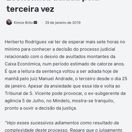
terceira vez
Mande
Kimze Brito
29 de janeiro de 2019
um
e-
Herberto Rodrigues vai ter de esperar mais sete horas no
mail
mínimo para conhecer a decisão do processo judicial
relacionado com o desvio de avultados montantes da
Caixa Económica, num período estimado de catorze anos.
É que a leitura da sentença voltou a ser adiada hoje de
manhã pelo juiz Manuel Andrade, o terceiro desde o dia 25
de janeiro. Apesar da ansiedade que essa ida e volta ao
Tribunal de S. Vicente pode provocar, o ex-subgerente da
agência 5 de Julho, no Mindelo, mostra-se tranquilo,
pronto a ouvir a decisão da justiça.
“Vejo esses sucessivos adiamentos como resultado da
complexidade deste processo. Repare que o julgamento