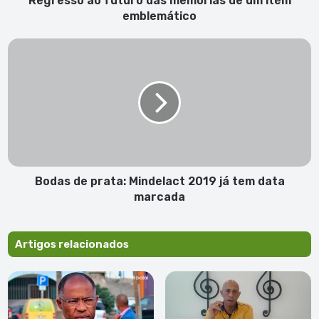
Regresso ao futuro das memórias de um itém
das
emblemático
memórias
de
Bodas
um
de
itém
prata:
emblemático
Mindelact
2019
já
tem
data
marcada
Bodas de prata: Mindelact 2019 já tem data
marcada
Artigos relacionados