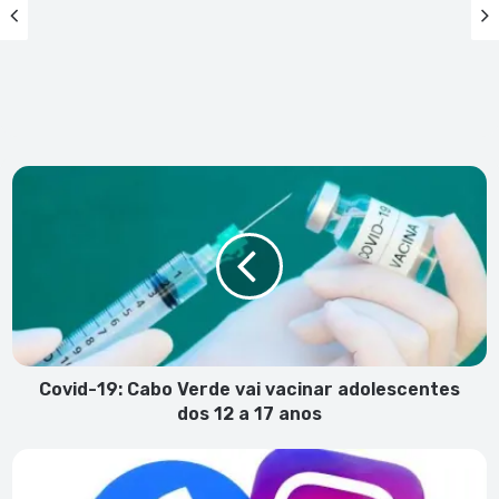
Covid-
19:
Cabo
Verde
vai
vacinar
adolescentes
dos
12
a
Covid-19: Cabo Verde vai vacinar adolescentes
17
dos 12 a 17 anos
anos
Facebook
e