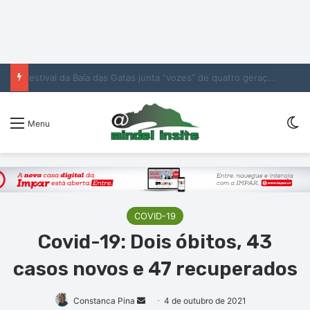
Boa Vista: Três homens indiciados por VBG afastados das residências de família
Sw
Menu
COVID-19
Covid-19: Dois óbitos, 43
casos novos e 47 recuperados
Mande
Constanca Pina
4 de outubro de 2021