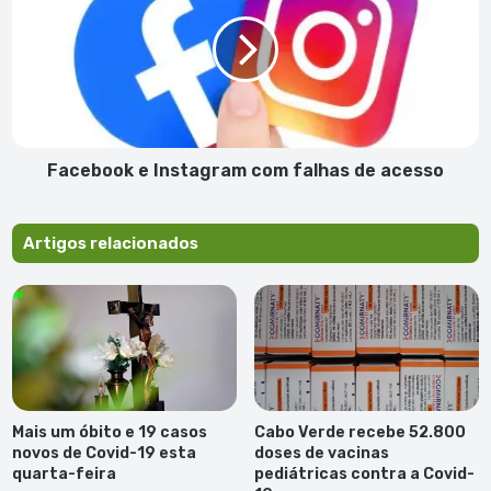
Instagram
com
falhas
de
acesso
Facebook e Instagram com falhas de acesso
Artigos relacionados
Mais um óbito e 19 casos
Cabo Verde recebe 52.800
novos de Covid-19 esta
doses de vacinas
quarta-feira
pediátricas contra a Covid-