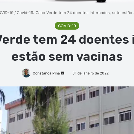
VID-19
/
Covid-19: Cabo Verde tem 24 doentes internados, sete estão
COVID-19
Verde tem 24 doentes 
estão sem vacinas
Mande
Constanca Pina
31 de janeiro de 2022
um
e-
mail