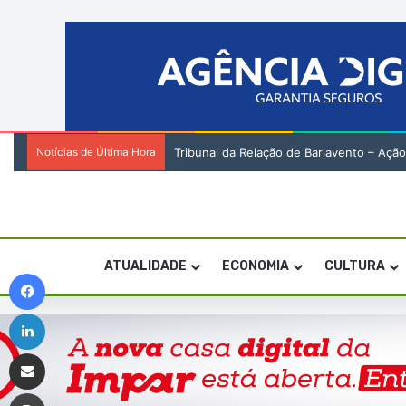
Notícias de Última Hora
Tribunal da Relação de Barlavento – Açã
ATUALIDADE
ECONOMIA
CULTURA
Facebook
Linkedin
Compartilhar via e-mail
Imprimir