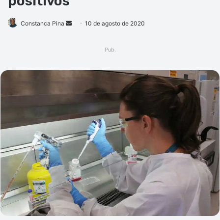
positivos
Mande
Constanca Pina
10 de agosto de 2020
um
e-
Pub.
mail