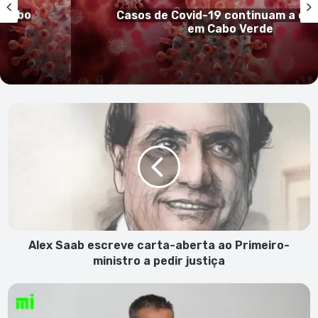
inuir
Cabo Verde sem registo de casos
covid-19 nas últimas 24h
Alex
Saab
escreve
carta-
aberta
ao
Primeiro-
ministro
a
pedir
Alex Saab escreve carta-aberta ao Primeiro-
justiça
ministro a pedir justiça
Ministério
da