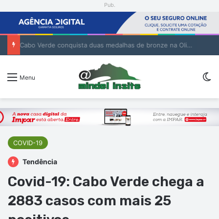
Pub.
Cabo Verde conquista duas medalhas de bronze na Olimpíada Internacional de Inteligência Artificial
Sw
Menu
COVID-19
Tendência
Covid-19: Cabo Verde chega a
2883 casos com mais 25