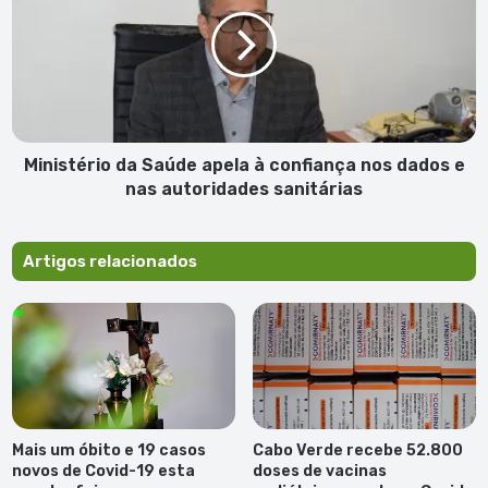
Saúde
apela
à
confiança
nos
dados
e
nas
Ministério da Saúde apela à confiança nos dados e
autoridades
nas autoridades sanitárias
sanitárias
Artigos relacionados
Mais um óbito e 19 casos
Cabo Verde recebe 52.800
novos de Covid-19 esta
doses de vacinas