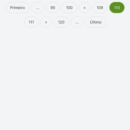
Primeiro
...
90
100
«
109
110
111
»
120
...
Último