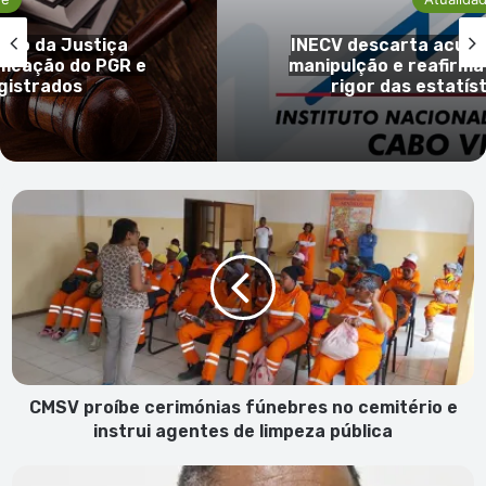
stro da Justiça
INECV descarta acusa
meação do PGR e
manipulção e reafirma
gistrados
rigor das estatíst
CMSV
proíbe
cerimónias
fúnebres
no
cemitério
e
instrui
agentes
de
CMSV proíbe cerimónias fúnebres no cemitério e
limpeza
instrui agentes de limpeza pública
pública
Carta