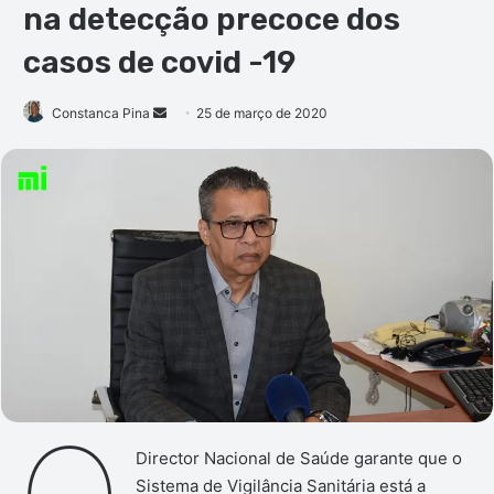
na detecção precoce dos
casos de covid -19
Mande
Constanca Pina
25 de março de 2020
um
e-
mail
Director Nacional de Saúde garante que o
Sistema de Vigilância Sanitária está a