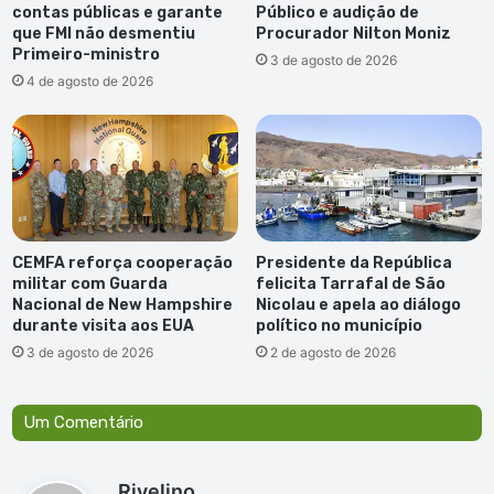
contas públicas e garante
Público e audição de
que FMI não desmentiu
Procurador Nilton Moniz
Primeiro-ministro
3 de agosto de 2026
4 de agosto de 2026
CEMFA reforça cooperação
Presidente da República
militar com Guarda
felicita Tarrafal de São
Nacional de New Hampshire
Nicolau e apela ao diálogo
durante visita aos EUA
político no município
3 de agosto de 2026
2 de agosto de 2026
Um Comentário
d
Rivelino