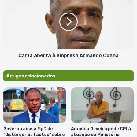
aberta
à
empresa
Armando
Cunha
Carta aberta à empresa Armando Cunha
Artigos relacionados
Governo acusa MpD de
Amadeu Oliveira pede CPI à
“distorcer os factos” sobre
atuação do Ministério