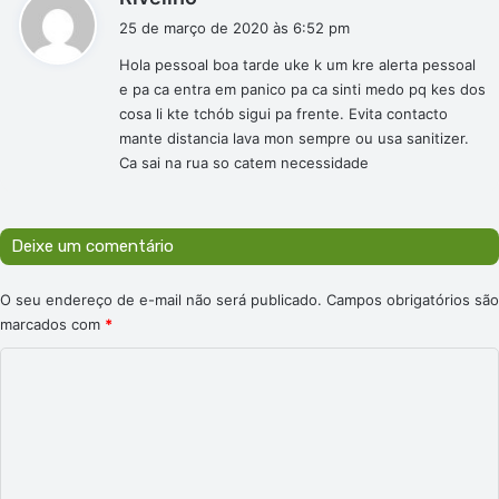
i
25 de março de 2020 às 6:52 pm
s
Hola pessoal boa tarde uke k um kre alerta pessoal
s
e pa ca entra em panico pa ca sinti medo pq kes dos
e
cosa li kte tchób sigui pa frente. Evita contacto
:
mante distancia lava mon sempre ou usa sanitizer.
Ca sai na rua so catem necessidade
Deixe um comentário
O seu endereço de e-mail não será publicado.
Campos obrigatórios são
marcados com
*
C
o
m
e
n