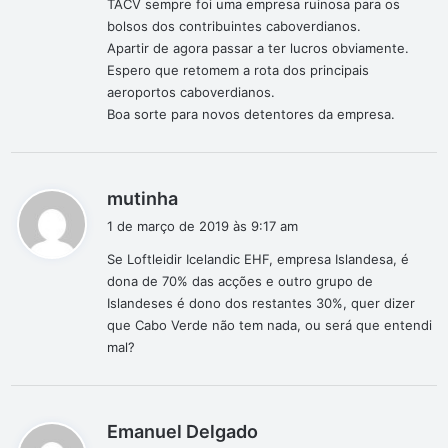
TACV sempre foi uma empresa ruinosa para os
e
bolsos dos contribuintes caboverdianos.
:
Apartir de agora passar a ter lucros obviamente.
Espero que retomem a rota dos principais
aeroportos caboverdianos.
Boa sorte para novos detentores da empresa.
d
mutinha
i
1 de março de 2019 às 9:17 am
s
Se Loftleidir Icelandic EHF, empresa Islandesa, é
s
dona de 70% das acções e outro grupo de
e
Islandeses é dono dos restantes 30%, quer dizer
:
que Cabo Verde não tem nada, ou será que entendi
mal?
d
Emanuel Delgado