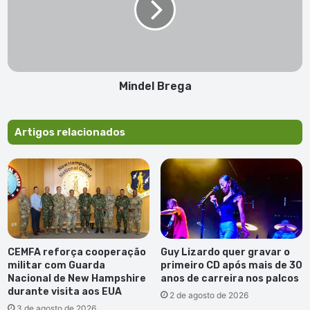
pela Loftleidir Icelandic EHF, e em 30% por empresários
islandeses com experiência no sector da aviação. Após um
período de negociação, as partes chegaram a acordo
relativamente aos termos da venda das acções, processo
que será agora formalizado oficialmente amanhã à tarde,
Mindel Brega
com a assinatura do acordo de compra e venda das
acções, na cidade da Praia.
Artigos relacionados
Publicidade
CEMFA reforça cooperação
Guy Lizardo quer gravar o
militar com Guarda
primeiro CD após mais de 30
Nacional de New Hampshire
anos de carreira nos palcos
durante visita aos EUA
2 de agosto de 2026
3 de agosto de 2026