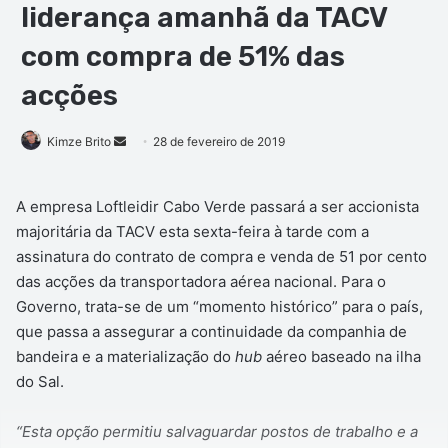
liderança amanhã da TACV
com compra de 51% das
acções
Mande
Kimze Brito
28 de fevereiro de 2019
um
e-
A empresa Loftleidir Cabo Verde passará a ser accionista
mail
majoritária da TACV esta sexta-feira à tarde com a
assinatura do contrato de compra e venda de 51 por cento
das acções da transportadora aérea nacional. Para o
Governo, trata-se de um “momento histórico” para o país,
que passa a assegurar a continuidade da companhia de
bandeira e a materialização do
hub
aéreo baseado na ilha
do Sal.
“Esta opção permitiu salvaguardar postos de trabalho e a