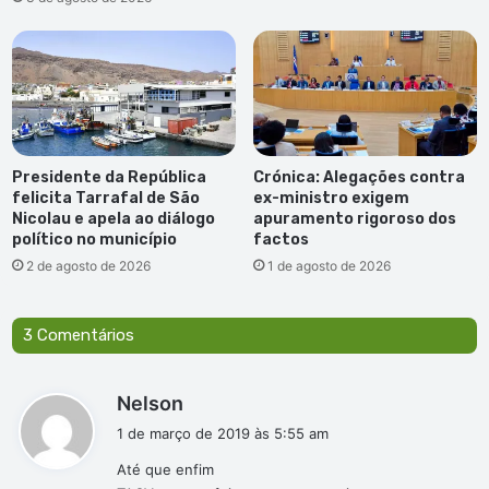
Presidente da República
Crónica: Alegações contra
felicita Tarrafal de São
ex-ministro exigem
Nicolau e apela ao diálogo
apuramento rigoroso dos
político no município
factos
2 de agosto de 2026
1 de agosto de 2026
3 Comentários
d
Nelson
i
1 de março de 2019 às 5:55 am
s
Até que enfim
s