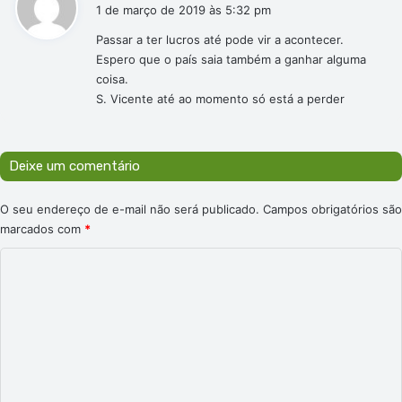
i
1 de março de 2019 às 5:32 pm
s
Passar a ter lucros até pode vir a acontecer.
s
Espero que o país saia também a ganhar alguma
e
coisa.
:
S. Vicente até ao momento só está a perder
Deixe um comentário
O seu endereço de e-mail não será publicado.
Campos obrigatórios são
marcados com
*
C
o
m
e
n
t