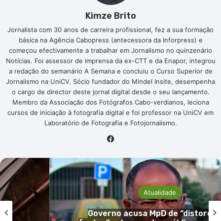
reestruturação seria a “melhor via” para se precaver
Kimze Brito
custos económicos que uma liquidação total acarretaria.
Mediante esse quadro, o Governo, conforme a
Jornalista com 30 anos de carreira profissional, fez a sua formação
básica na Agência Cabopress (antecessora da Inforpress) e
mencionada nota, decidiu avançar com um “ambicioso
começou efectivamente a trabalhar em Jornalismo no quinzenário
programa” de reestruturação da empresa em Maio de
Notícias. Foi assessor de imprensa da ex-CTT e da Enapor, integrou
2017. Em Agosto do mesmo ano, deu-se então início a uma
a redação do semanário A Semana e concluiu o Curso Superior de
parceria entre o Estado de Cabo Verde e o Grupo
Jornalismo na UniCV. Sócio fundador do Mindel Insite, desempenha
Icelandair, que tem
“experiência internacional reconhecida
o cargo de director deste jornal digital desde o seu lançamento.
Membro da Associação dos Fotógrafos Cabo-verdianos, leciona
e com know-how em matéria de aviação comercial”.
Outra
cursos de iniciação à fotografia digital e foi professor na UniCV em
grande vantagem da parceria estabelecida com o Grupo
Laboratório de Fotografia e Fotojornalismo.
Icelandair, na perspectiva do Governo, passa pelo facto de
Facebook
a companhia ter montado o Hub Aéreo da Islândia, tendo
este se tornado na plataforma de distribuição de
passageiros e cargas entre o norte da Europa e os
Estados Unidos da América.
Atualidade
Aprovado o caderno de encargos do processo da TACV, e
 os
Amadeu Oliveira pede CPI à atuaçã
regulados os termos e as condições da venda directa a um