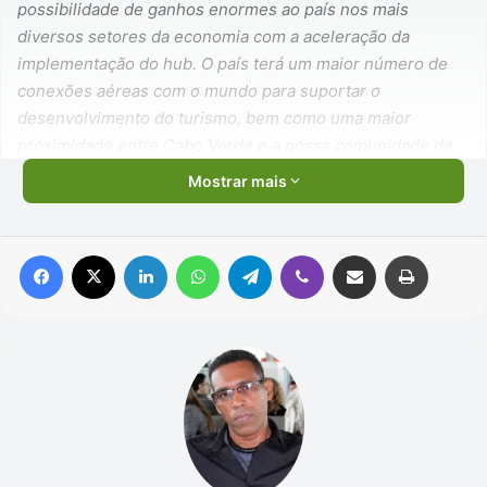
possibilidade de ganhos enormes ao país nos mais
diversos setores da economia com a aceleração da
implementação do hub. O país terá um maior número de
conexões aéreas com o mundo para suportar o
desenvolvimento do turismo, bem como uma maior
proximidade entre Cabo Verde e a nossa comunidade de
emigrantes”,
salienta o Governo em nota de imprensa,
Mostrar mais
realçando ainda que a aceleração do hub poderá
proporcionar um vasto leque de oportunidades para as
empresas de gestão aeroportuária, de abastecimento de
Facebook
X
Linkedin
WhatsApp
Telegram
Viber
Compartilhar via e-mail
Imprimir
fuel e de serviço de handling no internacional Amilcar
Cabral.
Publicidade
Relembra o Palácio da Várzea que a privatização da TACV
foi assumida desde sempre como uma das prioridades de
Ulisses Correia e Silva pelo “risco orçamental e fiscal
eminente” que a empresa representava e porque a