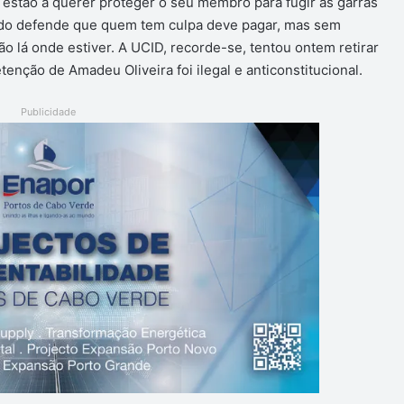
 estão a querer proteger o seu membro para fugir às garras
rtido defende que quem tem culpa deve pagar, mas sem
ão lá onde estiver. A UCID, recorde-se, tentou ontem retirar
enção de Amadeu Oliveira foi ilegal e anticonstitucional.
Publicidade