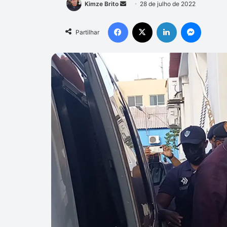
Mande
Kimze Brito
28 de julho de 2022
um
Facebook
X
Linkedin
Messen
e-
Partilhar
mail