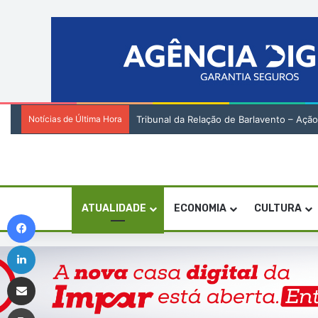
Notícias de Última Hora
Tribunal da Relação de Barlavento – Ação
ATUALIDADE
ECONOMIA
CULTURA
Facebook
Linkedin
Compartilhar via e-mail
Imprimir