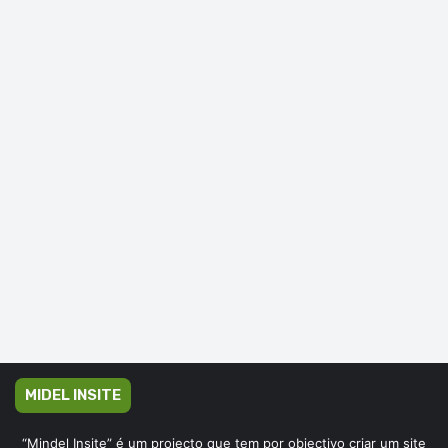
MIDEL INSITE
“Mindel Insite” é um projecto que tem por objectivo criar um site