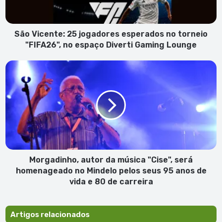
torneio
"FIFA26",
no
espaço
São Vicente: 25 jogadores esperados no torneio
Diverti
"FIFA26", no espaço Diverti Gaming Lounge
Gaming
Lounge
Morgadinho,
autor
da
música
"Cise",
será
homenageado
no
Mindelo
pelos
Morgadinho, autor da música "Cise", será
seus
homenageado no Mindelo pelos seus 95 anos de
95
vida e 80 de carreira
anos
de
vida
Artigos relacionados
e