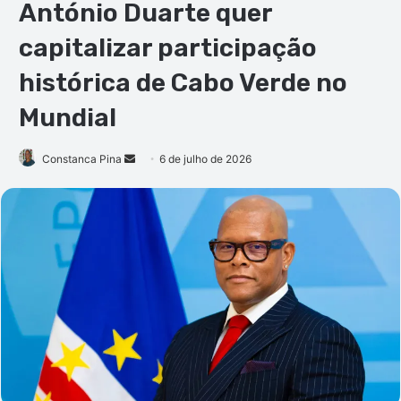
António Duarte quer
capitalizar participação
histórica de Cabo Verde no
Mundial
Mande
Constanca Pina
6 de julho de 2026
um
e-
mail