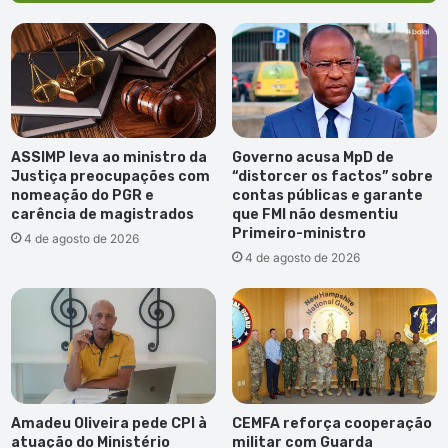
80
de
carreira
ASSIMP leva ao ministro da
Governo acusa MpD de
Justiça preocupações com
“distorcer os factos” sobre
nomeação do PGR e
contas públicas e garante
carência de magistrados
que FMI não desmentiu
Primeiro-ministro
4 de agosto de 2026
4 de agosto de 2026
Amadeu Oliveira pede CPI à
CEMFA reforça cooperação
atuação do Ministério
militar com Guarda