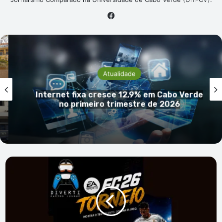
Facebook
Atualidade
xa cresce 12,9% em Cabo Verde
imeiro trimestre de 2026
São
Vicente:
25
jogadores
esperados
no