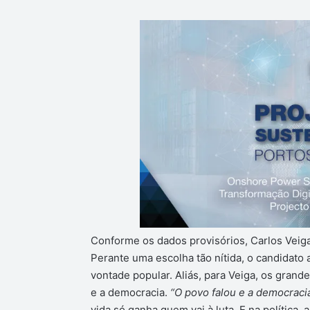
Conforme os dados provisórios, Carlos Veiga
Perante uma escolha tão nítida, o candidato
vontade popular. Aliás, para Veiga, os gran
e a democracia.
“O povo falou e a democracia
vida só ganha quem vai à luta. E na política