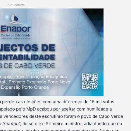
Publicidade
 perdeu as eleições com uma diferença de 16 mil votos.
 apoiado pelo MpD acabou por aceitar com humildade a
des vencedores deste escrutínio foram o povo de Cabo Verde
 triunfou”,
disse o ex-Primeiro ministro, adiantando que na
, acrescentou, perder nem sempre é uma derrota. A seu ver,