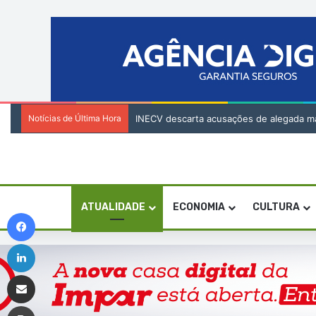
Notícias de Última Hora
INECV descarta acusações de alegada manipul
ATUALIDADE
ECONOMIA
CULTURA
Facebook
Linkedin
Compartilhar via e-mail
Imprimir