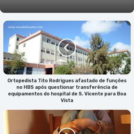
Ortopedista
Tito
Rodrigues
afastado
de
funções
no
HBS
após
questionar
Ortopedista Tito Rodrigues afastado de funções
transferência
no HBS após questionar transferência de
de
equipamentos do hospital de S. Vicente para Boa
equipamentos
Vista
do
hospital
Suspeito
de
de
S.
cinco
Vicente
crimes