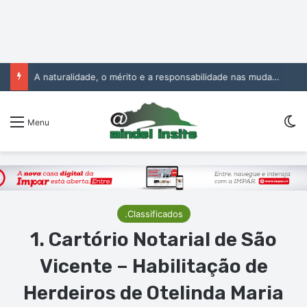
A naturalidade, o mérito e a responsabilidade nas mudanças na Administração Pública
Sw
Menu
.Classificados
1. Cartório Notarial de São
Vicente – Habilitação de
Herdeiros de Otelinda Maria