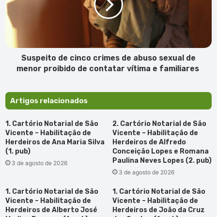
para
de
Boa
abuso
Vista
sexual
de
menor
proibido
Suspeito de cinco crimes de abuso sexual de
de
menor proibido de contatar vítima e familiares
contatar
vítima
e
Artigos relacionados
familiares
1. Cartório Notarial de São
2. Cartório Notarial de São
Vicente – Habilitação de
Vicente – Habilitação de
Herdeiros de Ana Maria Silva
Herdeiros de Alfredo
(1. pub)
Conceição Lopes e Romana
Paulina Neves Lopes (2. pub)
3 de agosto de 2026
3 de agosto de 2026
1. Cartório Notarial de São
1. Cartório Notarial de São
Vicente – Habilitação de
Vicente – Habilitação de
Herdeiros de Alberto José
Herdeiros de João da Cruz