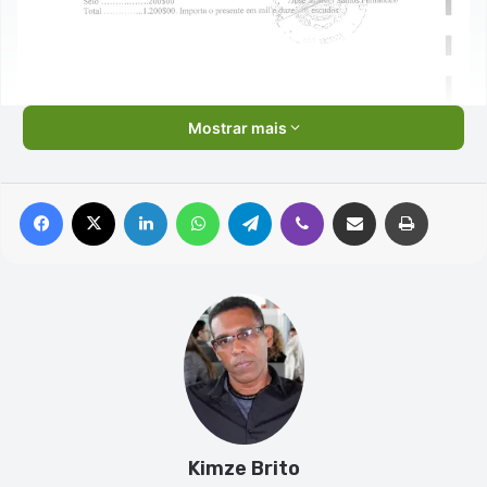
Mostrar mais
Facebook
X
Linkedin
WhatsApp
Telegram
Viber
Compartilhar via e-mail
Imprimir
Kimze Brito