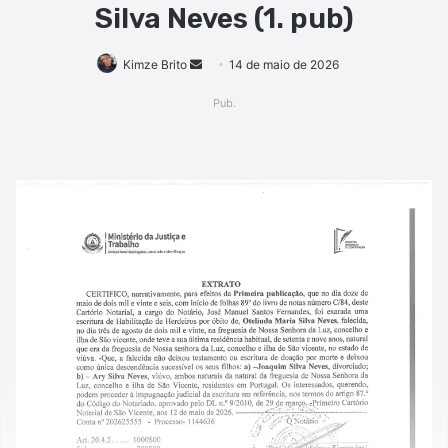
Silva Neves (1. pub)
Mande
Kimze Brito
14 de maio de 2026
um
Pub.
e-
mail