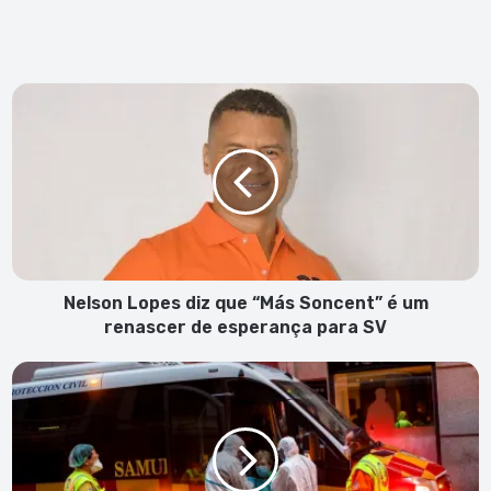
Nelson
Lopes
diz
que
“Más
Soncent”
é
um
renascer
de
Nelson Lopes diz que “Más Soncent” é um
esperança
renascer de esperança para SV
para
SV
Madrid
pondera
adoptar
recolher
obrigatório
para