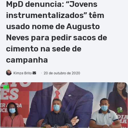
MpD denuncia: “Jovens
instrumentalizados” têm
usado nome de Augusto
Neves para pedir sacos de
cimento na sede de
campanha
Mande
Kimze Brito
20 de outubro de 2020
um
e-
mail