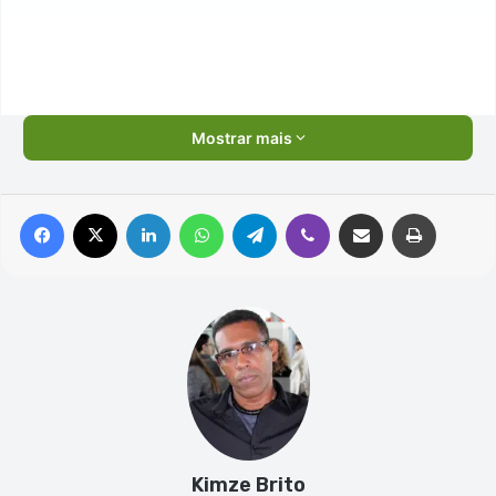
Mostrar mais
Facebook
X
Linkedin
WhatsApp
Telegram
Viber
Compartilhar via e-mail
Imprimir
Kimze Brito