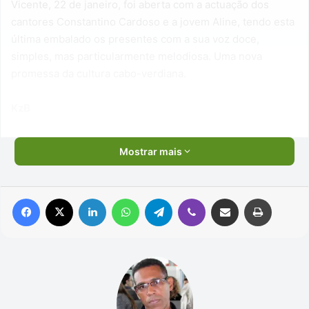
Vicente, 22 de janeiro, foi aberta com a actuação dos
cantores Constantino Cardoso e a jovem Aline, tendo esta
última embalado os presentes com a sua voz doce,
simples, mas particularmente melodiosa. Uma nova
promessa da cultura cabo-verdiana.
KzB
Mostrar mais
Facebook
X
Linkedin
WhatsApp
Telegram
Viber
Compartilhar via e-mail
Imprimir