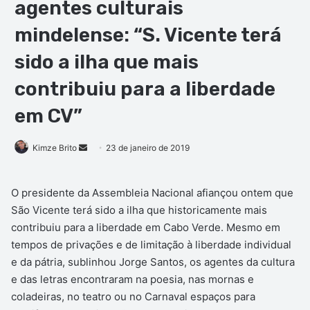
agentes culturais
mindelense: “S. Vicente terá
sido a ilha que mais
contribuiu para a liberdade
em CV”
Kimze Brito
M
23 de janeiro de 2019
a
n
O presidente da Assembleia Nacional afiançou ontem que
d
São Vicente terá sido a ilha que historicamente mais
e
contribuiu para a liberdade em Cabo Verde. Mesmo em
u
tempos de privações e de limitação à liberdade individual
m
e da pátria, sublinhou Jorge Santos, os agentes da cultura
e
e das letras encontraram na poesia, nas mornas e
-
coladeiras, no teatro ou no Carnaval espaços para
m