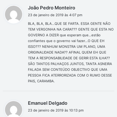
d
João Pedro Monteiro
i
23 de janeiro de 2019 às 4:07 pm
s
BLA, BLA, BLA…QUE SE FARTA. ESSA GENTE NÃO
s
TEM VERGONHA NA CARA??? GENTE QUE ESTA NO
e
GOVERNO A DIZER que esperam que…estão
:
confiantes que o governo vai fazer…O QUE EH
ISSO??? NENHUM MONSTRA UM PLANO, UMA
ORIGINALIDADE NADA?? AFINAL QUEM EH QUE
TEM A RESPONSABILIDADE DE GERIR ESTA ILHA??
SÃO TANTOS PALHAÇOS JUNTOS, TANTA ASNEIRA
FALADA SEM CONTEÚDO OBJECTIVO QUE UMA
PESSOA FICA ATERRORIZADA COM O RUMO DESSE
PAIS, CARAMBA.
d
Emanuel Delgado
i
23 de janeiro de 2019 às 10:13 pm
s