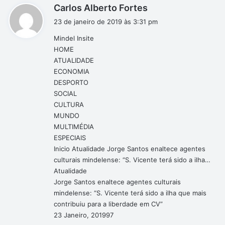
d
Carlos Alberto Fortes
a
i
ç
23 de janeiro de 2019 às 3:31 pm
ã
s
Mindel Insite
o
s
HOME
(
e
c
ATUALIDADE
:
/
ECONOMIA
v
DESPORTO
i
SOCIAL
d
CULTURA
e
MUNDO
o
MULTIMÉDIA
)
ESPECIAIS
Inicio Atualidade Jorge Santos enaltece agentes
culturais mindelense: “S. Vicente terá sido a ilha…
Atualidade
Jorge Santos enaltece agentes culturais
mindelense: “S. Vicente terá sido a ilha que mais
contribuiu para a liberdade em CV”
23 Janeiro, 201997