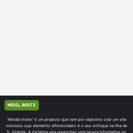
MIDEL INSITE
“Mindel Insite” é um projecto que tem por objectivo criar um site
noticioso cujo elemento diferenciador é o seu enfoque na ilha de
S. Vicente. A iniciativa visa preencher uma lacuna informativa no