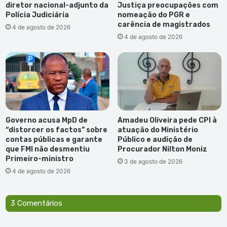
o
diretor nacional-adjunto da
Justiça preocupações com
e
r
Polícia Judiciária
nomeação do PGR e
s
t
carência de magistrados
4 de agosto de 2026
a
u
4 de agosto de 2026
p
g
a
a
r
l
e
:
c
P
i
S
d
P
o
s
Governo acusa MpD de
Amadeu Oliveira pede CPI à
s
o
“distorcer os factos” sobre
atuação do Ministério
b
contas públicas e garante
Público e audição de
que FMI não desmentiu
Procurador Nilton Moniz
i
Primeiro-ministro
n
3 de agosto de 2026
v
4 de agosto de 2026
e
s
t
3 Comentários
i
g