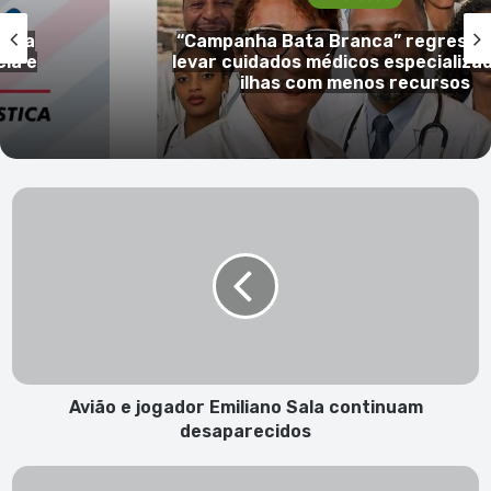
gada
“Campanha Bata Branca” regressa
ia e
levar cuidados médicos especializa
ilhas com menos recursos
A
v
i
ã
o
e
j
o
g
a
Avião e jogador Emiliano Sala continuam
d
desaparecidos
o
r
A