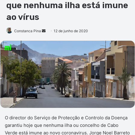
que nenhuma ilha está imune
ao vírus
Mande
Constanca Pina
12 de junho de 2020
um
e-
mail
O director do Serviço de Protecção e Controlo da Doença
garantiu hoje que nenhuma ilha ou concelho de Cabo
Verde está imune ao novo coronavirus. Jorge Noel Barreto