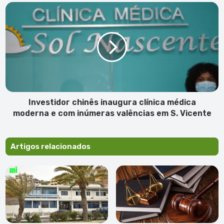
aval
Investidor
das
chinês
autoridades
inaugura
sanitárias
clínica
médica
moderna
e
com
inúmeras
valências
Investidor chinês inaugura clínica médica
em
moderna e com inúmeras valências em S. Vicente
S.
Vicente
Artigos relacionados