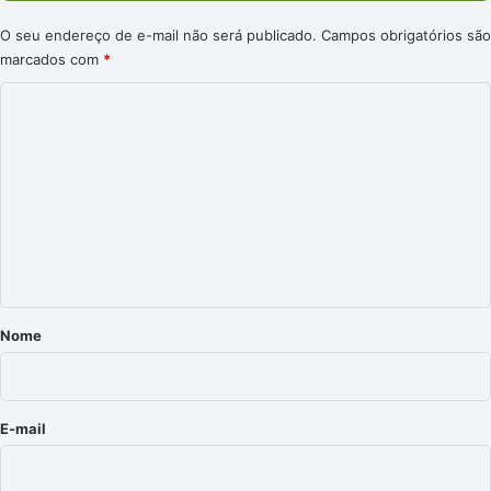
O seu endereço de e-mail não será publicado.
Campos obrigatórios são
marcados com
*
C
o
m
e
n
t
á
r
Nome
i
o
*
E-mail