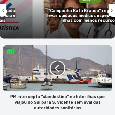
gada
“Campanha Bata Branca” regressa
ia e
levar cuidados médicos especializa
ilhas com menos recursos
PM
intercepta
“clandestino”
no
Interilhas
que
viajou
do
Sal
para
PM intercepta “clandestino” no Interilhas que
S.
viajou do Sal para S. Vicente sem aval das
Vicente
autoridades sanitárias
sem