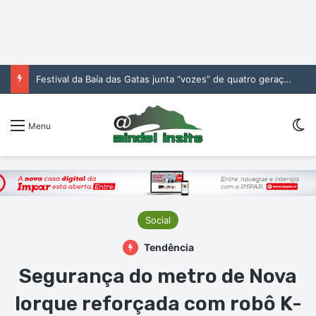
Festival da Baía das Gatas junta “vozes” de quatro gerações da música cabo-verdiana na segunda noite
Sw
Menu
Social
Tendência
Segurança do metro de Nova
Iorque reforçada com robô K-