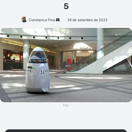
5
Mande
Constanca Pina
26 de setembro de 2023
um
e-
mail
Pub.