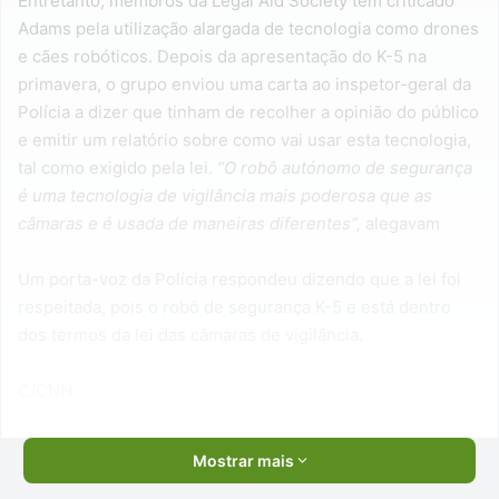
Entretanto, membros da Legal Aid Society têm criticado
Adams pela utilização alargada de tecnologia como drones
e cães robóticos. Depois da apresentação do K-5 na
primavera, o grupo enviou uma carta ao inspetor-geral da
Polícia a dizer que tinham de recolher a opinião do público
e emitir um relatório sobre como vai usar esta tecnologia,
tal como exigido pela lei.
“O robô autónomo de segurança
é uma tecnologia de vigilância mais poderosa que as
câmaras e é usada de maneiras diferentes”,
alegavam
Um porta-voz da Polícia respondeu dizendo que a lei foi
respeitada, pois o robô de segurança K-5 e está dentro
dos termos da lei das câmaras de vigilância.
C/CNN
Mostrar mais