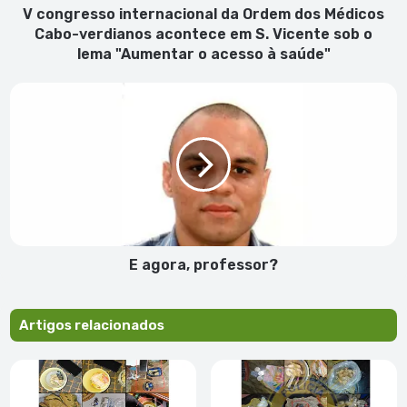
acontece
V congresso internacional da Ordem dos Médicos
em
Cabo-verdianos acontece em S. Vicente sob o
S.
lema "Aumentar o acesso à saúde"
Vicente
sob
E
o
agora,
lema
professor?
"Aumentar
o
acesso
à
saúde"
E agora, professor?
Artigos relacionados