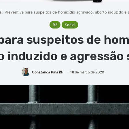
al: Preventiva para suspeitos de homicídio agravado, aborto induzido e
B2
Social
 para suspeitos de hom
o induzido e agressão 
Mande
Constanca Pina
18 de março de 2020
um
e-
mail