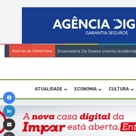
Notícias de Última Hora
Encenadora Zia Soares orienta residênci
ATUALIDADE
ECONOMIA
CULTURA
Facebook
Linkedin
Compartilhar via e-mail
Imprimir