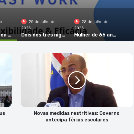
de
29 de julho de
28 de julho de
2026
2026
Morador da Boa Vista critica obras no “Campim ka Gadji” e pede esclarecimentos sobre venda de terreno
Dois dos três nigerianos detidos em operação antidroga em S. Vicente ficam presos preventivamente
Mulher de 66 anos em prisão preventiva por tráfico de droga na cidade da Praia
Novas
medidas
restritivas:
Governo
antecipa
férias
escolares
rus
Novas medidas restritivas: Governo
antecipa férias escolares