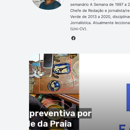
semanário A Semana de 1997 a 2
Chefe de Redação e jornalista/r
Verde de 2013 a 2020, disciplina
Jornalística. Atualmente leccion
(Uni-CV).
Facebook
P
ial
to de 2026
nunciam alegadas
ais e contributivas em