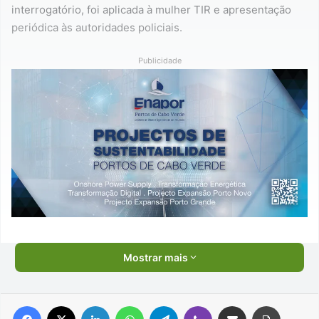
interrogatório, foi aplicada à mulher TIR e apresentação
periódica às autoridades policiais.
Publicidade
Mostrar mais
Facebook
X
Linkedin
WhatsApp
Telegram
Viber
Compartilhar via e-mail
Imprimir