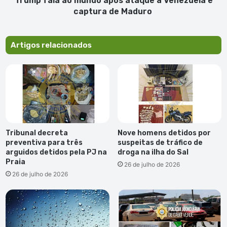
Trump fala ao mundo após ataque à Venezuela e
de
captura de Maduro
Maduro
Artigos relacionados
Tribunal decreta
Nove homens detidos por
preventiva para três
suspeitas de tráfico de
arguidos detidos pela PJ na
droga na ilha do Sal
Praia
26 de julho de 2026
26 de julho de 2026