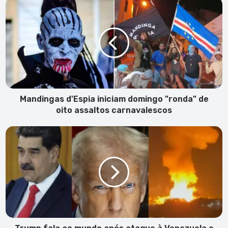
Mandingas
d'Espia
iniciam
domingo
"ronda"
de
oito
assaltos
carnavalescos
Mandingas d'Espia iniciam domingo "ronda" de
oito assaltos carnavalescos
Trump
fala
ao
mundo
após
ataque
à
Venezuela
e
captura