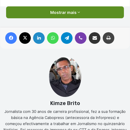
Mostrar mais
Facebook
X
Linkedin
WhatsApp
Telegram
Viber
Compartilhar via e-mail
Imprimir
Kimze Brito
Jornalista com 30 anos de carreira profissional, fez a sua formação
básica na Agência Cabopress (antecessora da Inforpress) e
começou efectivamente a trabalhar em Jornalismo no quinzenário
Notícias. Foi assessor de imprensa da ex-CTT e da Enapor, integrou