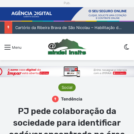
Pub.
Encenadora Zia Soares orienta residência artística em São Vicente
Sw
Menu
Social
Tendência
PJ pede colaboração da
sociedade para identificar