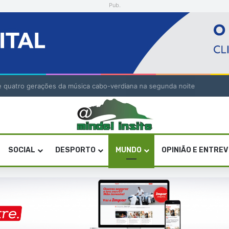
Pub.
” de quatro gerações da música cabo-verdiana na segunda noite
SOCIAL
DESPORTO
MUNDO
OPINIÃO E ENTRE