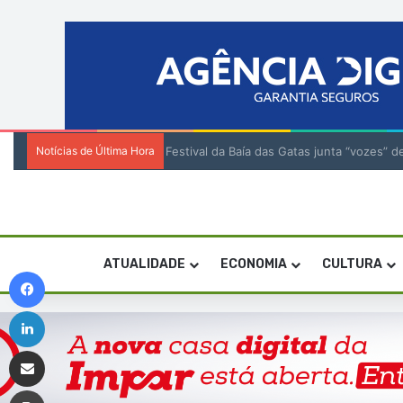
Notícias de Última Hora
Festival da Baía das Gatas junta “vozes
ATUALIDADE
ECONOMIA
CULTURA
Facebook
Linkedin
Compartilhar via e-mail
Imprimir