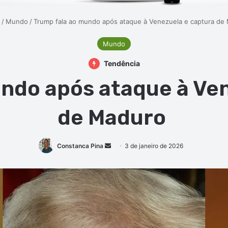
/
Mundo
/
Trump fala ao mundo após ataque à Venezuela e captura d
Mundo
Tendência
ndo após ataque à Ve
de Maduro
Mande
Constanca Pina
3 de janeiro de 2026
um
e-
mail