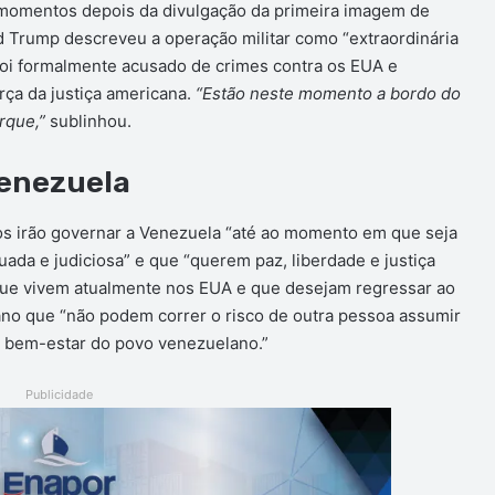
 momentos depois da divulgação da primeira imagem de
d Trump descreveu a operação militar como “extraordinária
 foi formalmente acusado de crimes contra os EUA e
rça da justiça americana.
“Estão neste momento a bordo do
orque,”
sublinhou.
Venezuela
s irão governar a Venezuela “até ao momento em que seja
uada e judiciosa” e que “querem paz, liberdade e justiça
que vivem atualmente nos EUA e que desejam regressar ao
cano que “não podem correr o risco de outra pessoa assumir
o bem-estar do povo venezuelano.”
Publicidade