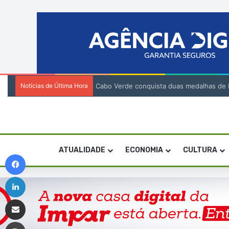
Notícias de Última Hora
Cabo Verde conquista duas medalhas de br
ATUALIDADE
ECONOMIA
CULTURA
Facebook
Linkedin
Compartilhar via e-mail
Imprimir