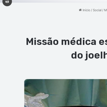
Início
/
Social
/
M
Missão médica es
do joel