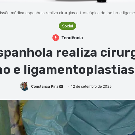
issão médica espanhola realiza cirurgias artroscópica do joelho e ligam
Social
Tendência
panhola realiza cirur
ho e ligamentoplastia
Mande
Constanca Pina
12 de setembro de 2025
um
e-
mail