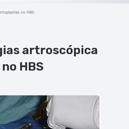
entoplastias no HBS
gias artroscópica
s no HBS