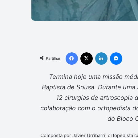
Facebook
X
Linkedin
Messen
Partilhar
Termina hoje uma missão médic
Baptista de Sousa. Durante uma 
12 cirurgias de artroscopia 
colaboração com o ortopedista d
do Bloco O
Composta por Javier Urribarri, ortopedista c