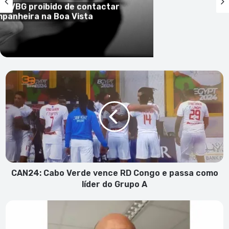
de VBG proibido de contactar
panheira na Boa Vista
CAN24:
Cabo
Verde
vence
RD
Congo
e
passa
como
líder
CAN24: Cabo Verde vence RD Congo e passa como
do
líder do Grupo A
Grupo
A
Ninguém
acredita
nos