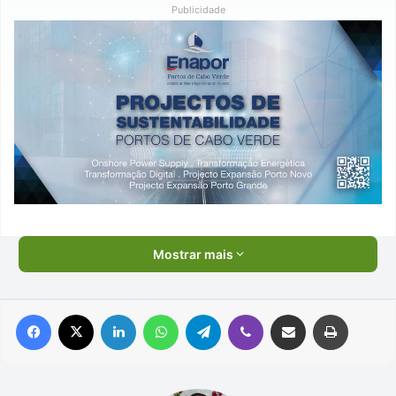
Publicidade
Mostrar mais
Facebook
X
Linkedin
WhatsApp
Telegram
Viber
Compartilhar via e-mail
Imprimir