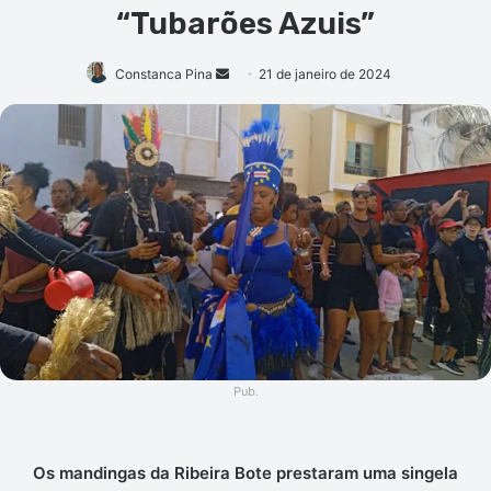
“Tubarões Azuis”
Mande
Constanca Pina
21 de janeiro de 2024
um
e-
mail
Pub.
Os mandingas da Ribeira Bote prestaram uma singela