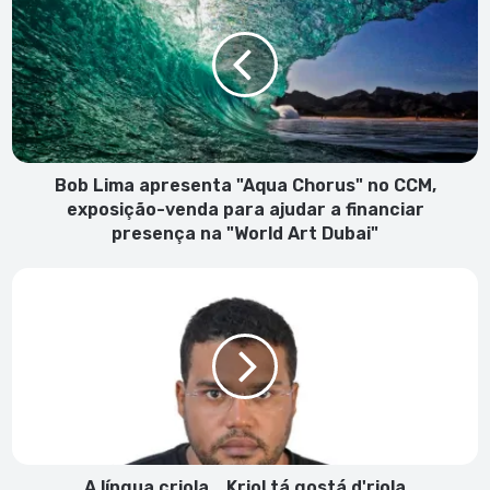
apresenta
"Aqua
Chorus"
no
CCM,
exposição-
venda
para
Bob Lima apresenta "Aqua Chorus" no CCM,
ajudar
exposição-venda para ajudar a financiar
a
presença na "World Art Dubai"
financiar
presença
A
na
língua
"World
criola...
Art
Kriol
Dubai"
tá
gostá
d'riola
A língua criola... Kriol tá gostá d'riola