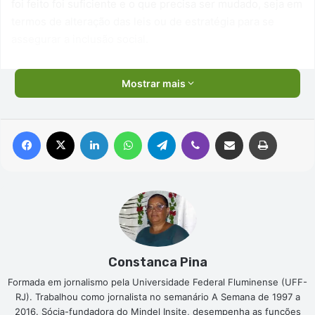
foi feito foi suficiente e o que precisa ser mudado, seja em
termos de alteração das leis ou de estratégia para se
assegurar a inclusão social.
Mostrar mais
Facebook
X
Linkedin
WhatsApp
Telegram
Viber
Compartilhar via e-mail
Imprimir
Constanca Pina
Formada em jornalismo pela Universidade Federal Fluminense (UFF-
RJ). Trabalhou como jornalista no semanário A Semana de 1997 a
2016. Sócia-fundadora do Mindel Insite, desempenha as funções