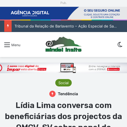
Pub.
Tribunal da Relação de Barlavento – Ação Especial de Sandra Helena Monteiro Lima (2. pub)
Sw
Menu
Social
Tendência
Lídia Lima conversa com
beneficiárias dos projectos da