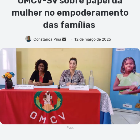
OMCV-SV sobre papel da
mulher no empoderamento
das famílias
Mande
Constanca Pina
12 de março de 2025
um
e-
mail
Pub.