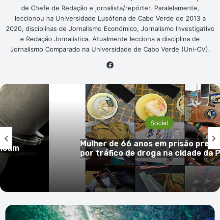
de Chefe de Redação e jornalista/repórter. Paralelamente,
leccionou na Universidade Lusófona de Cabo Verde de 2013 a
2020, disciplinas de Jornalismo Económico, Jornalismo Investigativo
e Redação Jornalística. Atualmente lecciona a disciplina de
Jornalismo Comparado na Universidade de Cabo Verde (Uni-CV).
Facebook
Social
 em
Mulher de 66 anos em prisão preve
ficam
por tráfico de droga na cidade da 
Bob
Lima