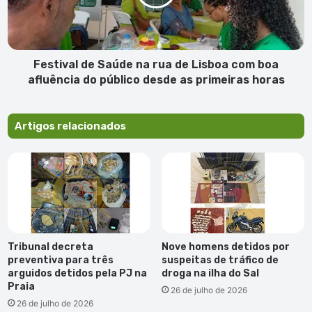
de
Lisboa
com
boa
afluência
Festival de Saúde na rua de Lisboa com boa
do
afluência do público desde as primeiras horas
público
desde
as
Artigos relacionados
primeiras
horas
Tribunal decreta
Nove homens detidos por
preventiva para três
suspeitas de tráfico de
arguidos detidos pela PJ na
droga na ilha do Sal
Praia
26 de julho de 2026
26 de julho de 2026