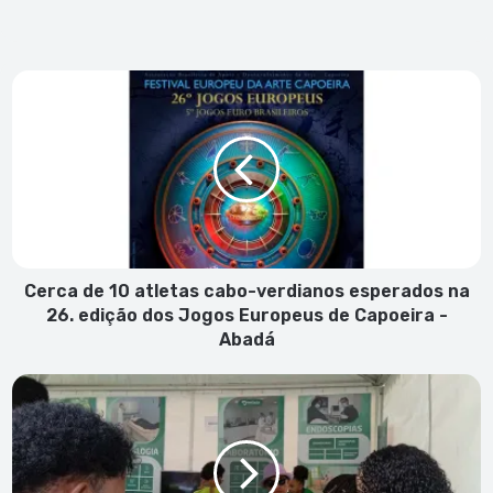
Cerca
de
10
atletas
cabo-
verdianos
esperados
na
26.
edição
Cerca de 10 atletas cabo-verdianos esperados na
dos
26. edição dos Jogos Europeus de Capoeira -
Jogos
Abadá
Europeus
de
Festival
Capoeira
de
-
Saúde
Abadá
na
rua