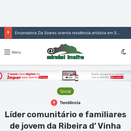
Encenadora Zia Soares orienta residência artística em São Vicente
Sw
Menu
Social
Tendência
Líder comunitário e familiares
de jovem da Ribeira d’ Vinha