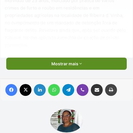
indivíduo de 23 anos, indiciado por prática de vários
crimes de furto e roubo em residências e em
propriedades agrícolas na localidade de Ribeira d´Vinha,
no cumprimento de um mandado de detenção fora de
flagrante delito. Revelava ainda que, após ser ouvido pelo
tribunal, foi-lhe aplicado a medida de coação de prisão
preventiva.
Mostrar mais
Facebook
X
Linkedin
WhatsApp
Telegram
Viber
Compartilhar via e-mail
Imprimir