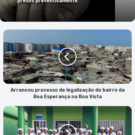
Arrancou
processo
de
legalização
do
bairro
da
Boa
Esperança na
Boa
Arrancou processo de legalização do bairro da
Vista
Boa Esperança na Boa Vista
Programa
gerido
pela
Aldeias
SOS