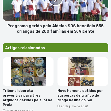
beneficia
555
crianças
de
200
Programa gerido pela Aldeias SOS beneficia 555
famílias
crianças de 200 famílias em S. Vicente
em
S.
Vicente
Artigos relacionados
Tribunal decreta
Nove homens detidos por
preventiva para três
suspeitas de tráfico de
arguidos detidos pela PJ na
droga na ilha do Sal
Praia
26 de julho de 2026
26 de julho de 2026