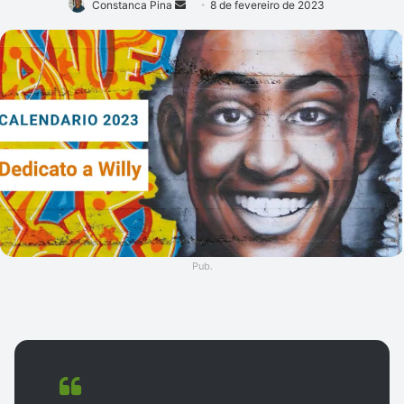
Mande
Constanca Pina
8 de fevereiro de 2023
um
e-
mail
Pub.