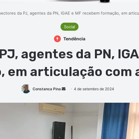
pectores da PJ, agentes da PN, IGAE e MF recebem formação, em articu
Social
Tendência
 PJ, agentes da PN, IG
 em articulação com 
Mande
Constanca Pina
4 de setembro de 2024
um
e-
mail