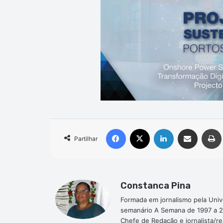
Facebook
X
Linkedin
Compartilhar via e-mail
Partilhar
Constanca Pina
Formada em jornalismo pela Univ
semanário A Semana de 1997 a 2
Chefe de Redação e jornalista/r