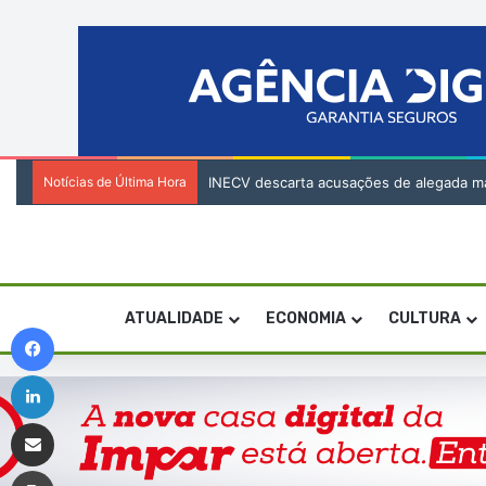
Notícias de Última Hora
INECV descarta acusações de alegada mani
ATUALIDADE
ECONOMIA
CULTURA
Facebook
Linkedin
Compartilhar via e-mail
Imprimir