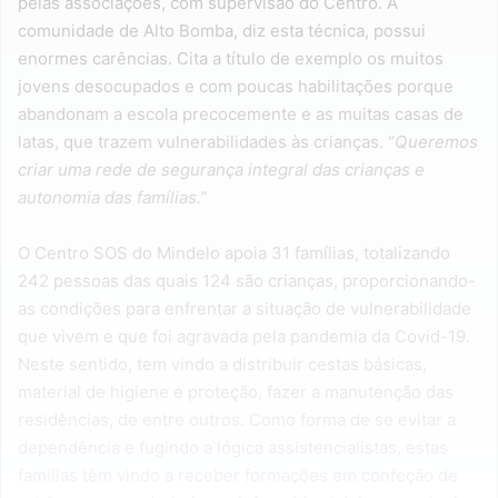
pelas associações, com supervisão do Centro. A
comunidade de Alto Bomba, diz esta técnica, possui
enormes carências. Cita a título de exemplo os muitos
jovens desocupados e com poucas habilitações porque
abandonam a escola precocemente e as muitas casas de
latas, que trazem vulnerabilidades às crianças. “
Queremos
criar uma rede de segurança integral das crianças e
autonomia das famílias.”
O Centro SOS do Mindelo apoia 31 famílias, totalizando
242 pessoas das quais 124 são crianças, proporcionando-
as condições para enfrentar a situação de vulnerabilidade
que vivem e que foi agravada pela pandemia da Covid-19.
Neste sentido, tem vindo a distribuir cestas básicas,
material de higiene e proteção, fazer a manutenção das
residências, de entre outros. Como forma de se evitar a
dependência e fugindo a lógica assistencialistas, estas
famílias têm vindo a receber formações em confeção de