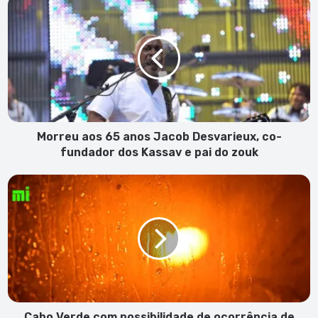
Morreu
aos
65
anos
Jacob
Desvarieux,
co-
fundador
dos
Kassav
Morreu aos 65 anos Jacob Desvarieux, co-
e
fundador dos Kassav e pai do zouk
pai
do
Cabo
zouk
Verde
com
possibilidade
de
ocorrência
de
chuviscos
Cabo Verde com possibilidade de ocorrência de