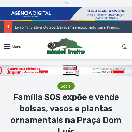
Pub.
Livro “Iniciativa Outros Bairros” seleccionado para Prémio Publicações da Bienal Interamericana
Sw
Menu
Social
Família SOS expõe e vende
bolsas, vasos e plantas
ornamentais na Praça Dom
Luís