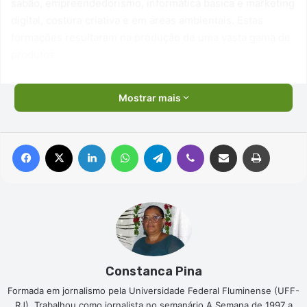
sabão, empreendedorismo, informática básica e marketing
digital, costura criativa e em áreas ambientais. Estas
formações resultaram na produção de uma vasta gama de
produtos.
Mostrar mais
Facebook
X
Linkedin
WhatsApp
Telegram
Viber
Compartilhar via e-mail
Imprimir
Constanca Pina
Formada em jornalismo pela Universidade Federal Fluminense (UFF-
RJ). Trabalhou como jornalista no semanário A Semana de 1997 a