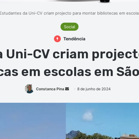
Estudantes da Uni-CV criam projecto para montar bibliotecas em escol
Social
Tendência
 Uni-CV criam projec
ecas em escolas em São
Mande
Constanca Pina
8 de junho de 2024
um
e-
mail