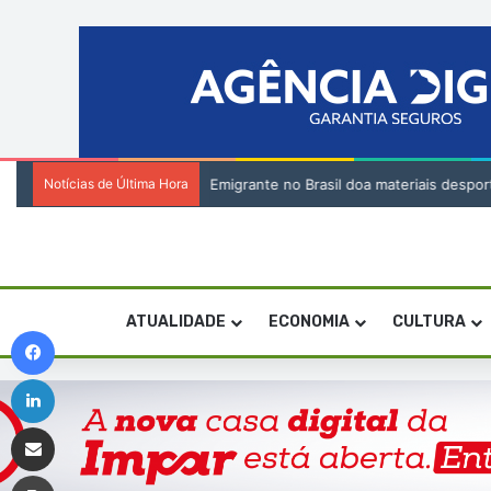
Notícias de Última Hora
Emigrante no Brasil doa materiais despor
ATUALIDADE
ECONOMIA
CULTURA
Facebook
Linkedin
Compartilhar via e-mail
Imprimir