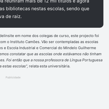
Já reuniram mais de 12 mil títulos e agora
as bibliotecas nestas escolas, sendo que
va de raiz.
delinsite em nome dos colegas de curso, este projecto foi
 com o Instituto Camões. Vão ser contempladas as escolas
s e Escola Industrial e Comercial do Mindelo Guilherme
demos constatar que as escolas onde estávamos não tinham
res. Foi então que a nossa professora de Língua Portuguesa
a estas escolas”,
relata esta universitária.
Publicidade