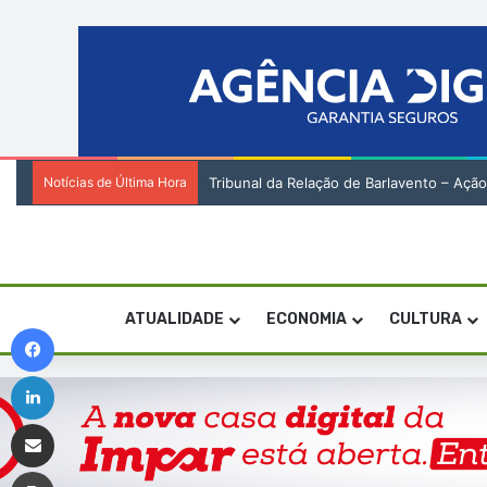
Notícias de Última Hora
Tribunal da Relação de Barlavento – Açã
ATUALIDADE
ECONOMIA
CULTURA
Facebook
Linkedin
Compartilhar via e-mail
Imprimir