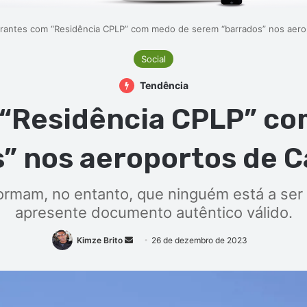
rantes com “Residência CPLP” com medo de serem “barrados” nos aero
Social
Tendência
“Residência CPLP” c
” nos aeroportos de 
nformam, no entanto, que ninguém está a se
apresente documento autêntico válido.
Mande
Kimze Brito
26 de dezembro de 2023
um
e-
mail