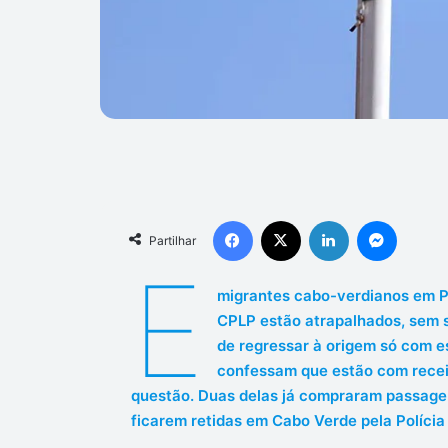
Facebook
X
Linkedin
Messen
Partilhar
E
migrantes cabo-verdianos em Po
CPLP estão atrapalhados, sem s
de regressar à origem só com e
confessam que estão com receio
questão. Duas delas já compraram passagen
ficarem retidas em Cabo Verde pela Polícia