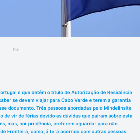
Pub.
ger
rtugal e que detêm o título de Autorização de Residência
aber se devem viajar para Cabo Verde e terem a garantia
sse documento. Três pessoas abordadas pelo Mindelinsite
 de vir de férias devido as dúvidas que pairam sobre esta
s, mas, por prudência, preferem aguardar para não
 de Fronteira, como já terá ocorrido com outras pessoas.