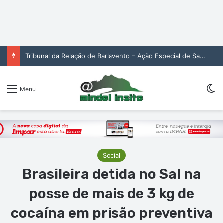
Tribunal da Relação de Barlavento – Ação Especial de Sandra Helena Monteiro Lima (2. pub)
Sw
Menu
Social
Brasileira detida no Sal na
posse de mais de 3 kg de
cocaína em prisão preventiva