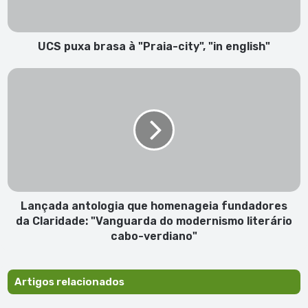
"in
english"
UCS puxa brasa à "Praia-city", "in english"
Lançada
antologia
que
homenageia
fundadores
da
Claridade:
"Vanguarda
do
modernismo
Lançada antologia que homenageia fundadores
literário
da Claridade: "Vanguarda do modernismo literário
cabo-
cabo-verdiano"
verdiano"
Artigos relacionados