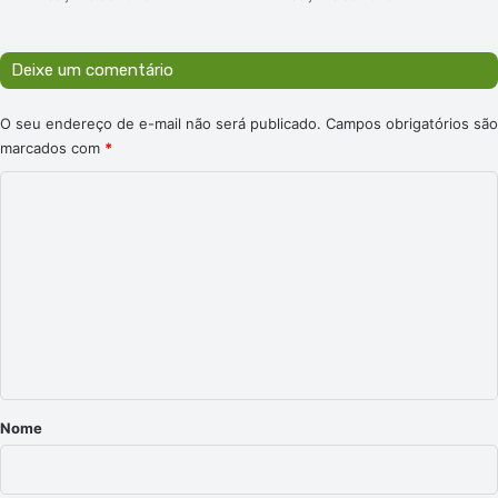
Deixe um comentário
O seu endereço de e-mail não será publicado.
Campos obrigatórios são
marcados com
*
C
o
m
e
n
t
á
r
Nome
i
o