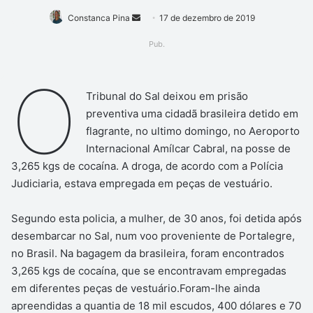
Mande
Constanca Pina
17 de dezembro de 2019
um
Pub.
e-
mail
O
Tribunal do Sal deixou em prisão
preventiva uma cidadã brasileira detido em
flagrante, no ultimo domingo, no Aeroporto
Internacional Amílcar Cabral, na posse de
3,265 kgs de cocaína. A droga, de acordo com a Polícia
Judiciaria, estava empregada em peças de vestuário.
Segundo esta policia, a mulher, de 30 anos, foi detida após
desembarcar no Sal, num voo proveniente de Portalegre,
no Brasil. Na bagagem da brasileira, foram encontrados
3,265 kgs de cocaína, que se encontravam empregadas
em diferentes peças de vestuário.Foram-lhe ainda
apreendidas a quantia de 18 mil escudos, 400 dólares e 70