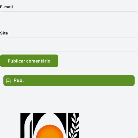
*
E-mail
Site
Pub.