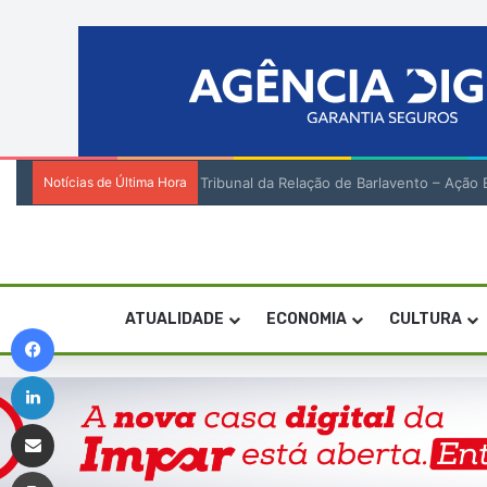
Notícias de Última Hora
Tribunal da Relação de Barlavento – Açã
ATUALIDADE
ECONOMIA
CULTURA
Facebook
Linkedin
Compartilhar via e-mail
Imprimir