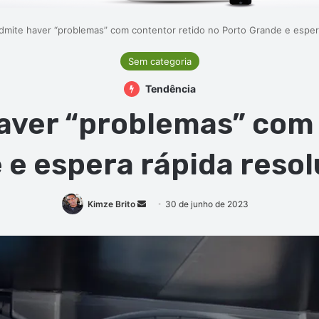
dmite haver “problemas” com contentor retido no Porto Grande e esper
Sem categoria
Tendência
aver “problemas” com 
 e espera rápida reso
Mande
Kimze Brito
30 de junho de 2023
um
e-
mail