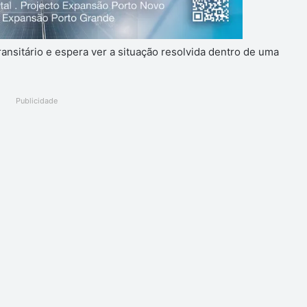
ansitário e espera ver a situação resolvida dentro de uma
Publicidade