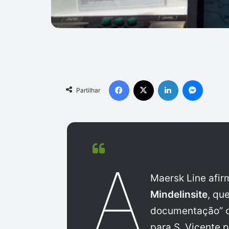
Facebook
X
Linkedin
Messen
Partilhar
A
Maersk Line afir
Mindelinsite
, qu
documentação” c
para S. Vicente p