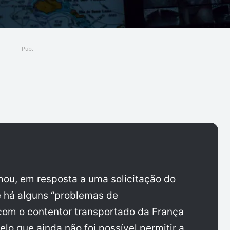
Pub.
ger
mou, em resposta a uma solicitação do
e há alguns “problemas de
om o contentor transportado da França
elo que ainda não foi possível permitir a