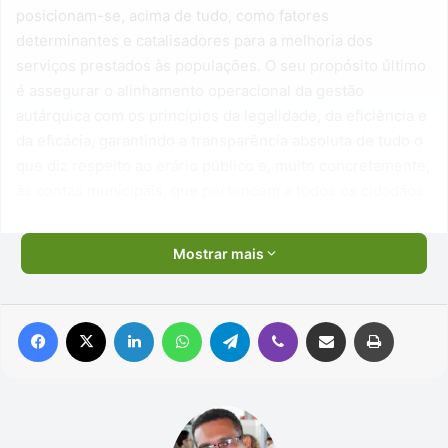
posicionam-se, acima de tudo, como fatores
determinantes e catalisadores para a melhoria dos
serviços prestados às populações. O seu propósito último
é assegurar o alinhamento operacional da gestão
autárquica com os princípios da legalidade, da eficiência e
da eficácia, garantindo a transparência absoluta de tudo o
que diz respeito ao erário público e, muito concretamente,
às contas municipais, que pertencem a todos os cidadãos.
Mostrar mais
Facebook
X
Linkedin
WhatsApp
Telegram
Viber
Compartilhar via e-mail
Imprimir