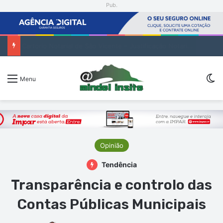
Pub.
1. Cartório Notarial de São Vicente – Justificação Notarial de Raquel Helena de Oliveira (2. pub)
Sw
Menu
Opinião
Tendência
Transparência e controlo das
Contas Públicas Municipais