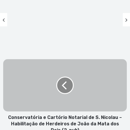
Conservatória
e
Cartório
Notarial
de
S.
Nicolau
–
Habilitação
de
Conservatória e Cartório Notarial de S. Nicolau –
Herdeiros
Habilitação de Herdeiros de João da Mata dos
de