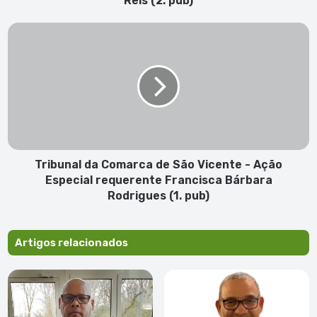
Reis (2. pub)
João
da
Tribunal
Mata
da
dos
Comarca
Reis
de
(2.
São
pub)
Vicente
-
Ação
Especial
requerente
Tribunal da Comarca de São Vicente - Ação
Francisca
Especial requerente Francisca Bárbara
Bárbara
Rodrigues (1. pub)
Rodrigues
(1.
pub)
Artigos relacionados