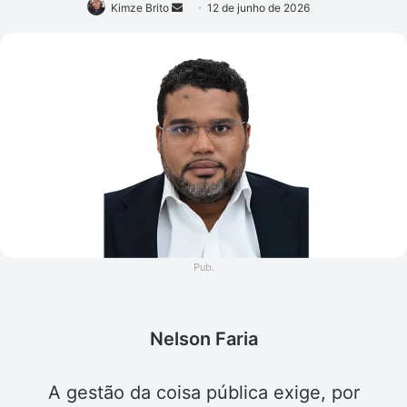
Mande
Kimze Brito
12 de junho de 2026
um
e-
mail
Pub.
Nelson Faria
A gestão da coisa pública exige, por