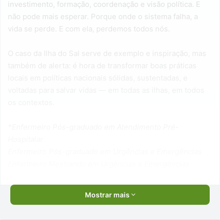
investimento, formação, coordenação e visão política. E
não pode mais esperar. Porque onde o sistema falha, a
vida se perde. E com ela, perdemos todos nós.
O caso da Ilha do Sal serve de exemplo e inspiração, mas
também de alerta: é hora de transformar boas práticas
locais em políticas nacionais sólidas, sustentadas, e
voltadas para salvar vidas — em todas as ilhas, em todos
os contextos.
*Enfermeiro Pós-graduado em Atendimento Pré-
Hospitalar
Enfermeiro Pós-graduado em Urgências e Emergências
Enfermeiro Mestrando em Urgências e Emergências
Mostrar mais