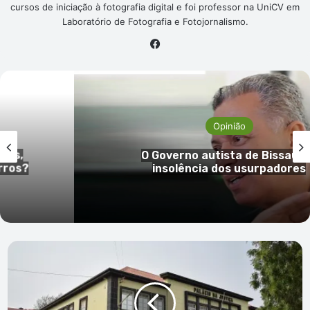
cursos de iniciação à fotografia digital e foi professor na UniCV em
Laboratório de Fotografia e Fotojornalismo.
Facebook
Opinião
ois,
O Governo autista de Bissau e 
ros?
insolência dos usurpadores
Suspeitos
de
envolvimento
na
morte