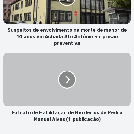
de
menor
de
14
anos em
Suspeitos de envolvimento na morte de menor de
Achada
14 anos em Achada Sto António em prisão
Sto
preventiva
António
em
Extrato
prisão
de
preventiva
Habilitação
de
Herdeiros
de
Pedro
Manuel
Alves
(1.
Extrato de Habilitação de Herdeiros de Pedro
publicação)
Manuel Alves (1. publicação)