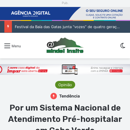
Pub.
Festival da Baía das Gatas junta “vozes” de quatro gerações da música cabo-verdiana na segunda noite
Sw
Menu
Opinião
Tendência
Por um Sistema Nacional de
Atendimento Pré-hospitalar