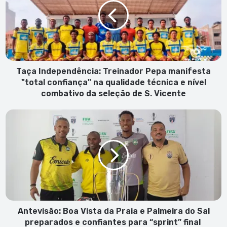
Pepa
manifesta
"total
confiança"
na
qualidade
técnica
Taça Independência: Treinador Pepa manifesta
e
"total confiança" na qualidade técnica e nível
nível
combativo da seleção de S. Vicente
combativo
da
Antevisão:
seleção
Boa
de
Vista
S.
da
Vicente
Praia
e
Palmeira
do
Sal
preparados
Antevisão: Boa Vista da Praia e Palmeira do Sal
e
preparados e confiantes para “sprint” final