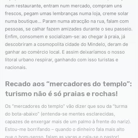
num restaurante, entram num mercado, compram uns
frescos, pegam umas lembranças numa loja, creme solar
numa boutique… Param numa atracção na rua, falam com
pessoas, se calhar fazem amizades durante o seu passeio.
Enfim, consomem e socializam-se: ao chegar à praia, já
descobriram a cosmopolita cidade do Mindelo, deram de
ganhar ao comércio local. E assim deixaríamos o nosso
litoral urbano respirar, ganhando com isso turistas e
nacionais.
Recado aos “mercadores do templo”:
turismo não é só praias e rochas!
Os “mercadores do templo” vão dizer que sou da “turma
do bota-abaixo” (entenda-se mentes esclarecidas,
capazes de enxergar mais de um palmo à frente do nariz).
Estou-me borrifando – quando o dinheiro fala mais alto
que o bom-senso, falam as vacas e cala-se o pastor!