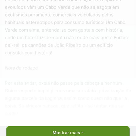
evoluídos vêm um Cabo Verde que não se esgota em
exotismos puramente comerciais veiculados pelos
habituais estereótipos para consumo turístico! Um Cabo
Verde com alma, entenda-se com gente e com história,
onde um hotel faz-de-conta não rende mais que o Fortim
del-rei, os canhões de João Ribeiro ou um edifício
consular com história!
Nota de rodapé
Por este andar, oxalá não passe pela cabeça a nenhum
Chico-esperto impingir-nos uma sorrateira privatização de
alguma parcela da Laginha, assim como quem não quer a
coisa. Se alguém pensou, que reflita – se tentar, que se
cuide!
Mostrar mais