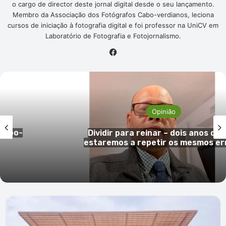
o cargo de director deste jornal digital desde o seu lançamento.
Membro da Associação dos Fotógrafos Cabo-verdianos, leciona
cursos de iniciação à fotografia digital e foi professor na UniCV em
Laboratório de Fotografia e Fotojornalismo.
Facebook
Opinião
ois,
O Governo autista de Bissau e 
ros?
insolência dos usurpadores
Taça
Independência:
Treinador