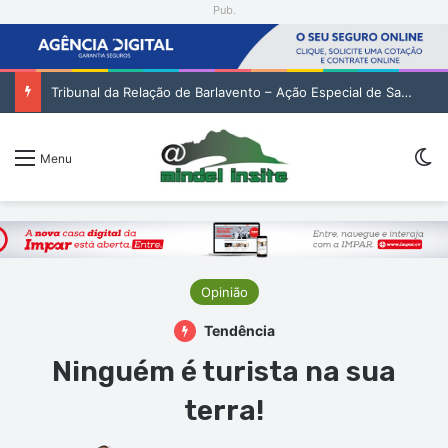
Pub.
Tribunal da Relação de Barlavento – Ação Especial de Sandra Helena Monteiro Lima (2. pub)
Sw
Menu
Opinião
Tendência
Ninguém é turista na sua
terra!