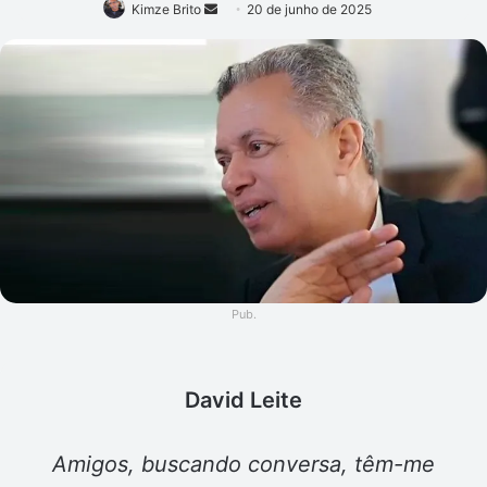
Mande
Kimze Brito
20 de junho de 2025
um
e-
mail
Pub.
David Leite
Amigos, buscando conversa, têm-me